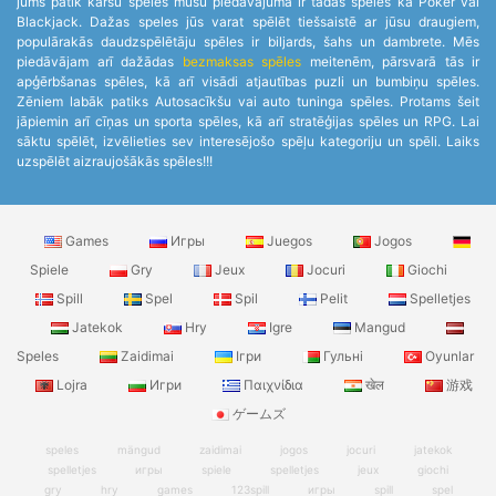
jums patīk kāršu spēles mūsu piedāvājumā ir tādas spēles kā Poker vai
Blackjack. Dažas speles jūs varat spēlēt tiešsaistē ar jūsu draugiem,
populārakās daudzspēlētāju spēles ir biljards, šahs un dambrete. Mēs
piedāvājam arī dažādas
bezmaksas spēles
meitenēm, pārsvarā tās ir
apģērbšanas spēles, kā arī visādi atjautības puzli un bumbiņu spēles.
Zēniem labāk patiks Autosacīkšu vai auto tuninga spēles. Protams šeit
jāpiemin arī cīņas un sporta spēles, kā arī stratēģijas spēles un RPG. Lai
sāktu spēlēt, izvēlieties sev interesējošo spēļu kategoriju un spēli. Laiks
uzspēlēt aizraujošākās spēles!!!
Games
Игры
Juegos
Jogos
Spiele
Gry
Jeux
Jocuri
Giochi
Spill
Spel
Spil
Pelit
Spelletjes
Jatekok
Hry
Igre
Mangud
Speles
Zaidimai
Ігри
Гульні
Oyunlar
Lojra
Игри
Παιχνίδια
खेल
游戏
ゲームズ
speles
mängud
zaidimai
jogos
jocuri
jatekok
spelletjes
игры
spiele
spelletjes
jeux
giochi
gry
hry
games
123spill
игры
spill
spel