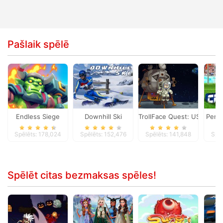
Pašlaik spēlē
Endless Siege
Downhill Ski
TrollFace Quest: USA 1
Penal
Spēlēts: 178,024
Spēlēts: 152,476
Spēlēts: 141,848
Spēl
Spēlēt citas bezmaksas spēles!