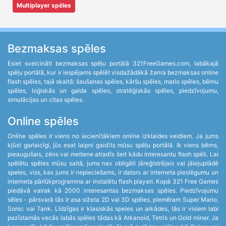
Multiplayer spēles
Bezmaksas spēles
Esiet sveicināti bezmaksas spēļu portālā 321FreeGames.com, labākajā
spēļu portālā, kur ir iespējams spēlēt visdažādākā žanra bezmaksas online
flash spēles, tajā skaitā: šaušanas spēles, kāršu spēles, mario spēles, bērnu
spēles, loģiskās un galda spēles, stratēģiskās spēles, piedzīvojumu,
simulācijas un citas spēles.
Online spēles
Online spēles ir viens no iecienītākiem online izklaides veidiem. Ja jums
kļūst garlaicīgi, jūs esat laipni gaidīts mūsu spēļu portālā. Ik viens bērns,
pieaugušais, zēns vai meitene atradīs šeit kādu interesantu flash spēli. Lai
spēlētu spēles mūsu saitā, jums nav obligāti jāreģistrējais vai jālejuplādē
speles, viss, kas jums ir nepieciešams, ir dators ar interneta pieslēgumu un
interneta pārlūkprogramma ar instalētu flash playeri. Kopā 321 Free Games
piedāvā vairak kā 2000 interesantas bezmaksas spēles. Piedzīvojumu
sēles - pārsvarā tās ir asa sižeta 2D vai 3D spēles, piemēram Super Mario,
Sonic vai Tank. Līdzīgas ir klasiskās speles un arkādes, tās ir visiem labi
pazīstamās vecās labās spēles tādas kā Arkanoid, Tetris un Gold miner. Ja