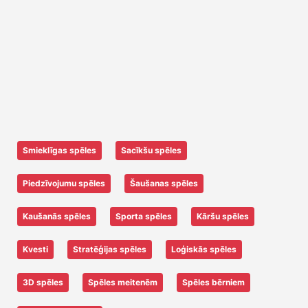
Smieklīgas spēles
Sacīkšu spēles
Piedzīvojumu spēles
Šaušanas spēles
Kaušanās spēles
Sporta spēles
Kāršu spēles
Kvesti
Stratēģijas spēles
Loģiskās spēles
3D spēles
Spēles meitenēm
Spēles bērniem