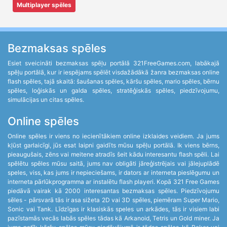
Multiplayer spēles
Bezmaksas spēles
Esiet sveicināti bezmaksas spēļu portālā 321FreeGames.com, labākajā
spēļu portālā, kur ir iespējams spēlēt visdažādākā žanra bezmaksas online
flash spēles, tajā skaitā: šaušanas spēles, kāršu spēles, mario spēles, bērnu
spēles, loģiskās un galda spēles, stratēģiskās spēles, piedzīvojumu,
simulācijas un citas spēles.
Online spēles
Online spēles ir viens no iecienītākiem online izklaides veidiem. Ja jums
kļūst garlaicīgi, jūs esat laipni gaidīts mūsu spēļu portālā. Ik viens bērns,
pieaugušais, zēns vai meitene atradīs šeit kādu interesantu flash spēli. Lai
spēlētu spēles mūsu saitā, jums nav obligāti jāreģistrējais vai jālejuplādē
speles, viss, kas jums ir nepieciešams, ir dators ar interneta pieslēgumu un
interneta pārlūkprogramma ar instalētu flash playeri. Kopā 321 Free Games
piedāvā vairak kā 2000 interesantas bezmaksas spēles. Piedzīvojumu
sēles - pārsvarā tās ir asa sižeta 2D vai 3D spēles, piemēram Super Mario,
Sonic vai Tank. Līdzīgas ir klasiskās speles un arkādes, tās ir visiem labi
pazīstamās vecās labās spēles tādas kā Arkanoid, Tetris un Gold miner. Ja