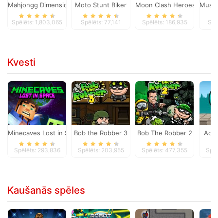
Mahjongg Dimensions
Moto Stunt Biker
Moon Clash Heroes
Musta
Spēlēts: 1,803,065
Spēlēts: 77,141
Spēlēts: 186,935
Spē
Kvesti
Minecaves Lost in Space
Bob the Robber 3
Bob The Robber 2
Adam
Spēlēts: 293,836
Spēlēts: 203,955
Spēlēts: 477,355
Spēl
Kaušanās spēles