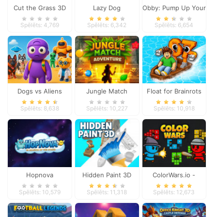
Cut the Grass 3D
Lazy Dog
Obby: Pump Up Your
Muscles
Spēlēts: 4,769
Spēlēts: 6,342
Spēlēts: 6,654
Dogs vs Aliens
Jungle Match
Float for Brainrots
Adventures
Spēlēts: 8,638
Spēlēts: 10,227
Spēlēts: 10,918
Hopnova
Hidden Paint 3D
ColorWars.io -
Conquest Game
Spēlēts: 10,579
Spēlēts: 11,318
Spēlēts: 12,673