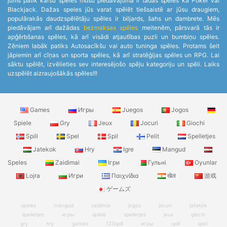
jums patīk kāršu spēles mūsu piedāvājumā ir tādas spēles kā Poker vai
Blackjack. Dažas speles jūs varat spēlēt tiešsaistē ar jūsu draugiem,
populārakās daudzspēlētāju spēles ir biljards, šahs un dambrete. Mēs
piedāvājam arī dažādas
bezmaksas spēles
meitenēm, pārsvarā tās ir
apģērbšanas spēles, kā arī visādi atjautības puzli un bumbiņu spēles.
Zēniem labāk patiks Autosacīkšu vai auto tuninga spēles. Protams šeit
jāpiemin arī cīņas un sporta spēles, kā arī stratēģijas spēles un RPG. Lai
sāktu spēlēt, izvēlieties sev interesējošo spēļu kategoriju un spēli. Laiks
uzspēlēt aizraujošākās spēles!!!
Games
Игры
Juegos
Jogos
Spiele
Gry
Jeux
Jocuri
Giochi
Spill
Spel
Spil
Pelit
Spelletjes
Jatekok
Hry
Igre
Mangud
Speles
Zaidimai
Ігри
Гульні
Oyunlar
Lojra
Игри
Παιχνίδια
खेल
游戏
ゲームズ
speles
mängud
zaidimai
jogos
jocuri
jatekok
spelletjes
игры
spiele
spelletjes
jeux
giochi
gry
hry
games
123spill
игры
spill
spel