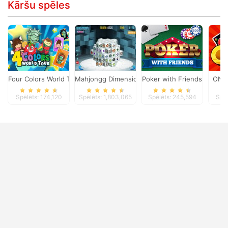
Kāršu spēles
Four Colors World Tour
Mahjongg Dimensions
Poker with Friends
ONO
Spēlēts: 174,120
Spēlēts: 1,803,065
Spēlēts: 245,594
Spēl