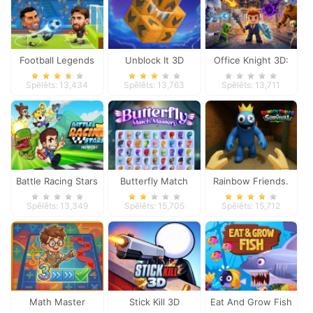
Football Legends
Unblock It 3D
Office Knight 3D:
2026
Castle Defense
Spēlēts: 13,434
Spēlēts: 13,763
Spēlēts: 13,711
Battle Racing Stars
Butterfly Match
Rainbow Friends.
Mastery
Survival
Spēlēts: 13,349
Spēlēts: 15,705
Spēlēts: 15,712
Math Master
Stick Kill 3D
Eat And Grow Fish