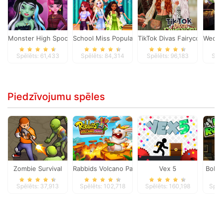
Monster High Spooky Fashion
School Miss Popularity
TikTok Divas Fairycore
Wedne
Spēlēts: 61,433
Spēlēts: 84,314
Spēlēts: 96,183
Spē
Piedzīvojumu spēles
Zombie Survival
Rabbids Volcano Panic
Vex 5
Bob 
Spēlēts: 37,913
Spēlēts: 102,718
Spēlēts: 160,198
Spēl