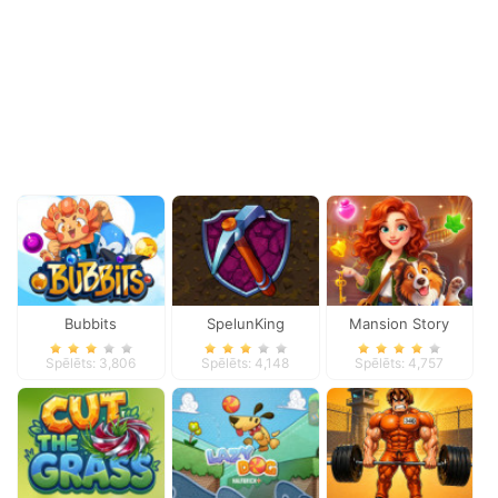
Bubbits
SpelunKing
Mansion Story
Match
Spēlēts: 3,806
Spēlēts: 4,148
Spēlēts: 4,757