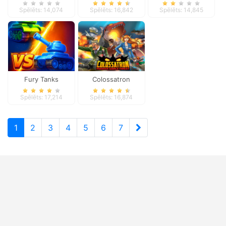
Spēlēts: 14,074
Spēlēts: 16,842
Spēlēts: 14,845
Fury Tanks
Colossatron
Spēlēts: 17,214
Spēlēts: 16,874
1
2
3
4
5
6
7