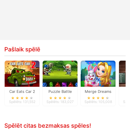
Pašlaik spēlē
Car Eats Car 2
Puzzle Battle
Merge Dreams
D
Spēlēts: 131,552
Spēlēts: 183,027
Spēlēts: 105,008
Spēl
Spēlēt citas bezmaksas spēles!