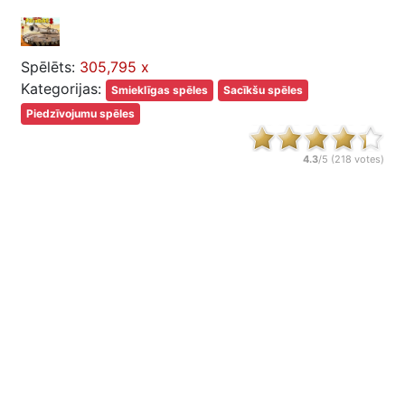
Spēlēts:
305,795 x
Kategorijas:
Smieklīgas spēles
Sacīkšu spēles
Piedzīvojumu spēles
4.3
/5 (
218
votes)