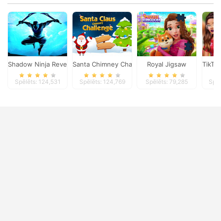
Shadow Ninja Revenge
Santa Chimney Challenge
Royal Jigsaw
TikTo
Spēlēts: 124,531
Spēlēts: 124,769
Spēlēts: 79,285
Spēl