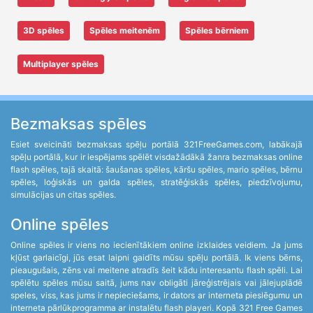
3D spēles
Spēles meitenēm
Spēles bērniem
Multiplayer spēles
Bezmaksas spēles
Esiet sveicināti bezmaksas spēļu portālā 321FreeGames.com, labākajā
spēļu portālā, kur ir iespējams spēlēt visdažādākā žanra bezmaksas online
flash spēles, tajā skaitā: šaušanas spēles, kāršu spēles, mario spēles, bērnu
spēles, loģiskās un galda spēles, stratēģiskās spēles, piedzīvojumu,
simulācijas un citas spēles.
Online spēles
Online spēles ir viens no iecienītākiem online izklaides veidiem. Ja jums
kļūst garlaicīgi, jūs esat laipni gaidīts mūsu spēļu portālā. Ik viens bērns,
pieaugušais, zēns vai meitene atradīs šeit kādu interesantu flash spēli. Lai
spēlētu spēles mūsu saitā, jums nav obligāti jāreģistrējais vai jālejuplādē
speles, viss, kas jums ir nepieciešams, ir dators ar interneta pieslēgumu un
interneta pārlūkprogramma ar instalētu flash playeri. Kopā 321 Free Games