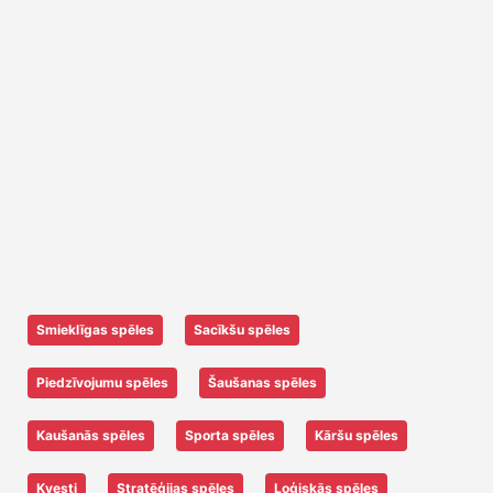
Smieklīgas spēles
Sacīkšu spēles
Piedzīvojumu spēles
Šaušanas spēles
Kaušanās spēles
Sporta spēles
Kāršu spēles
Kvesti
Stratēģijas spēles
Loģiskās spēles