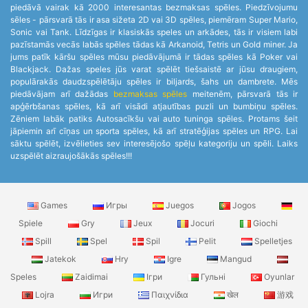
piedāvā vairak kā 2000 interesantas bezmaksas spēles. Piedzīvojumu
sēles - pārsvarā tās ir asa sižeta 2D vai 3D spēles, piemēram Super Mario,
Sonic vai Tank. Līdzīgas ir klasiskās speles un arkādes, tās ir visiem labi
pazīstamās vecās labās spēles tādas kā Arkanoid, Tetris un Gold miner. Ja
jums patīk kāršu spēles mūsu piedāvājumā ir tādas spēles kā Poker vai
Blackjack. Dažas speles jūs varat spēlēt tiešsaistē ar jūsu draugiem,
populārakās daudzspēlētāju spēles ir biljards, šahs un dambrete. Mēs
piedāvājam arī dažādas
bezmaksas spēles
meitenēm, pārsvarā tās ir
apģērbšanas spēles, kā arī visādi atjautības puzli un bumbiņu spēles.
Zēniem labāk patiks Autosacīkšu vai auto tuninga spēles. Protams šeit
jāpiemin arī cīņas un sporta spēles, kā arī stratēģijas spēles un RPG. Lai
sāktu spēlēt, izvēlieties sev interesējošo spēļu kategoriju un spēli. Laiks
uzspēlēt aizraujošākās spēles!!!
Games
Игры
Juegos
Jogos
Spiele
Gry
Jeux
Jocuri
Giochi
Spill
Spel
Spil
Pelit
Spelletjes
Jatekok
Hry
Igre
Mangud
Speles
Zaidimai
Ігри
Гульні
Oyunlar
Lojra
Игри
Παιχνίδια
खेल
游戏