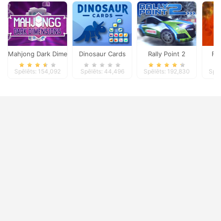
Mahjong Dark Dimensions
Dinosaur Cards
Rally Point 2
Fu
Spēlēts: 154,092
Spēlēts: 44,496
Spēlēts: 192,830
Spēl