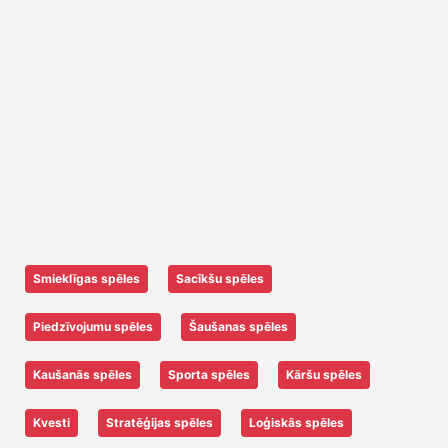
Smieklīgas spēles
Sacīkšu spēles
Piedzīvojumu spēles
Šaušanas spēles
Kaušanās spēles
Sporta spēles
Kāršu spēles
Kvesti
Stratēģijas spēles
Loģiskās spēles