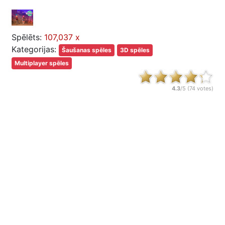
Spēlēts:
107,037 x
Kategorijas:
Šaušanas spēles
3D spēles
Multiplayer spēles
4.3
/5 (
74
votes)