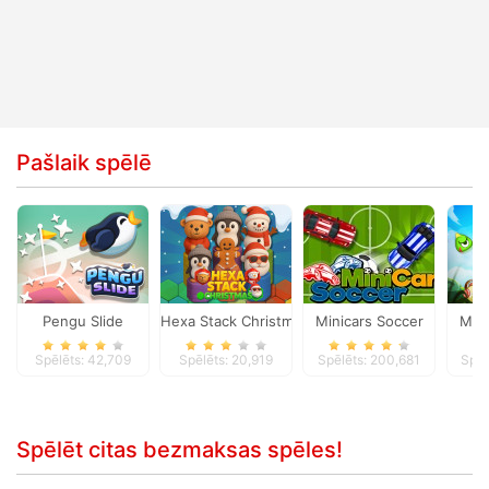
Pašlaik spēlē
Pengu Slide
Hexa Stack Christmas
Minicars Soccer
Mer
Spēlēts: 42,709
Spēlēts: 20,919
Spēlēts: 200,681
Spēl
Spēlēt citas bezmaksas spēles!