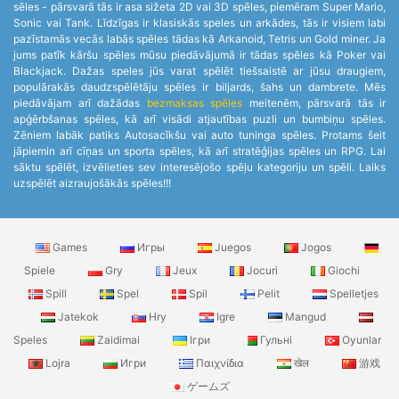
sēles - pārsvarā tās ir asa sižeta 2D vai 3D spēles, piemēram Super Mario,
Sonic vai Tank. Līdzīgas ir klasiskās speles un arkādes, tās ir visiem labi
pazīstamās vecās labās spēles tādas kā Arkanoid, Tetris un Gold miner. Ja
jums patīk kāršu spēles mūsu piedāvājumā ir tādas spēles kā Poker vai
Blackjack. Dažas speles jūs varat spēlēt tiešsaistē ar jūsu draugiem,
populārakās daudzspēlētāju spēles ir biljards, šahs un dambrete. Mēs
piedāvājam arī dažādas
bezmaksas spēles
meitenēm, pārsvarā tās ir
apģērbšanas spēles, kā arī visādi atjautības puzli un bumbiņu spēles.
Zēniem labāk patiks Autosacīkšu vai auto tuninga spēles. Protams šeit
jāpiemin arī cīņas un sporta spēles, kā arī stratēģijas spēles un RPG. Lai
sāktu spēlēt, izvēlieties sev interesējošo spēļu kategoriju un spēli. Laiks
uzspēlēt aizraujošākās spēles!!!
Games
Игры
Juegos
Jogos
Spiele
Gry
Jeux
Jocuri
Giochi
Spill
Spel
Spil
Pelit
Spelletjes
Jatekok
Hry
Igre
Mangud
Speles
Zaidimai
Ігри
Гульні
Oyunlar
Lojra
Игри
Παιχνίδια
खेल
游戏
ゲームズ