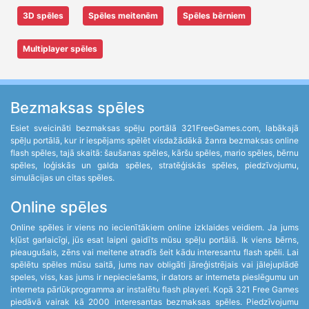
3D spēles
Spēles meitenēm
Spēles bērniem
Multiplayer spēles
Bezmaksas spēles
Esiet sveicināti bezmaksas spēļu portālā 321FreeGames.com, labākajā
spēļu portālā, kur ir iespējams spēlēt visdažādākā žanra bezmaksas online
flash spēles, tajā skaitā: šaušanas spēles, kāršu spēles, mario spēles, bērnu
spēles, loģiskās un galda spēles, stratēģiskās spēles, piedzīvojumu,
simulācijas un citas spēles.
Online spēles
Online spēles ir viens no iecienītākiem online izklaides veidiem. Ja jums
kļūst garlaicīgi, jūs esat laipni gaidīts mūsu spēļu portālā. Ik viens bērns,
pieaugušais, zēns vai meitene atradīs šeit kādu interesantu flash spēli. Lai
spēlētu spēles mūsu saitā, jums nav obligāti jāreģistrējais vai jālejuplādē
speles, viss, kas jums ir nepieciešams, ir dators ar interneta pieslēgumu un
interneta pārlūkprogramma ar instalētu flash playeri. Kopā 321 Free Games
piedāvā vairak kā 2000 interesantas bezmaksas spēles. Piedzīvojumu