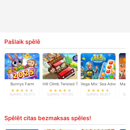
Pašlaik spēlē
Bunnys Farm
Hill Climb Twisted Transport
Vega Mix: Sea Adventures
Mahj
Spēlēts: 38,573
Spēlēts: 157,135
Spēlēts: 65,817
Spēl
Spēlēt citas bezmaksas spēles!