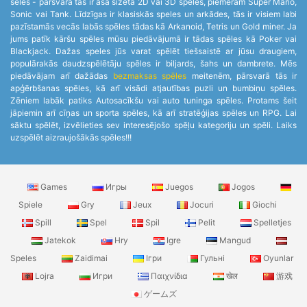
sēles - pārsvarā tās ir asa sižeta 2D vai 3D spēles, piemēram Super Mario,
Sonic vai Tank. Līdzīgas ir klasiskās speles un arkādes, tās ir visiem labi
pazīstamās vecās labās spēles tādas kā Arkanoid, Tetris un Gold miner. Ja
jums patīk kāršu spēles mūsu piedāvājumā ir tādas spēles kā Poker vai
Blackjack. Dažas speles jūs varat spēlēt tiešsaistē ar jūsu draugiem,
populārakās daudzspēlētāju spēles ir biljards, šahs un dambrete. Mēs
piedāvājam arī dažādas
bezmaksas spēles
meitenēm, pārsvarā tās ir
apģērbšanas spēles, kā arī visādi atjautības puzli un bumbiņu spēles.
Zēniem labāk patiks Autosacīkšu vai auto tuninga spēles. Protams šeit
jāpiemin arī cīņas un sporta spēles, kā arī stratēģijas spēles un RPG. Lai
sāktu spēlēt, izvēlieties sev interesējošo spēļu kategoriju un spēli. Laiks
uzspēlēt aizraujošākās spēles!!!
Games
Игры
Juegos
Jogos
Spiele
Gry
Jeux
Jocuri
Giochi
Spill
Spel
Spil
Pelit
Spelletjes
Jatekok
Hry
Igre
Mangud
Speles
Zaidimai
Ігри
Гульні
Oyunlar
Lojra
Игри
Παιχνίδια
खेल
游戏
ゲームズ