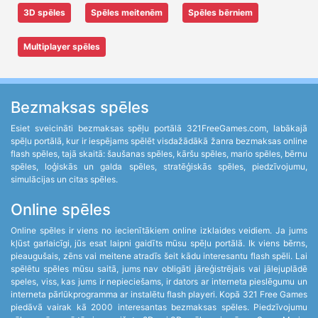
3D spēles
Spēles meitenēm
Spēles bērniem
Multiplayer spēles
Bezmaksas spēles
Esiet sveicināti bezmaksas spēļu portālā 321FreeGames.com, labākajā
spēļu portālā, kur ir iespējams spēlēt visdažādākā žanra bezmaksas online
flash spēles, tajā skaitā: šaušanas spēles, kāršu spēles, mario spēles, bērnu
spēles, loģiskās un galda spēles, stratēģiskās spēles, piedzīvojumu,
simulācijas un citas spēles.
Online spēles
Online spēles ir viens no iecienītākiem online izklaides veidiem. Ja jums
kļūst garlaicīgi, jūs esat laipni gaidīts mūsu spēļu portālā. Ik viens bērns,
pieaugušais, zēns vai meitene atradīs šeit kādu interesantu flash spēli. Lai
spēlētu spēles mūsu saitā, jums nav obligāti jāreģistrējais vai jālejuplādē
speles, viss, kas jums ir nepieciešams, ir dators ar interneta pieslēgumu un
interneta pārlūkprogramma ar instalētu flash playeri. Kopā 321 Free Games
piedāvā vairak kā 2000 interesantas bezmaksas spēles. Piedzīvojumu