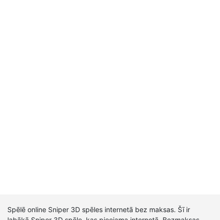
Spēlē online Sniper 3D spēles internetā bez maksas. Šī ir
labākā Sniper 3D spēle, kas pieejama internetā. Bezmaksas