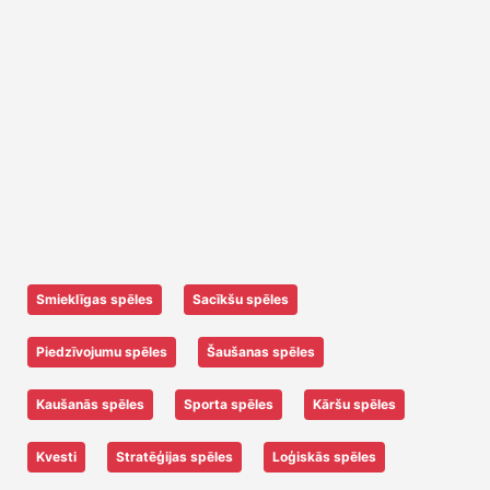
Smieklīgas spēles
Sacīkšu spēles
Piedzīvojumu spēles
Šaušanas spēles
Kaušanās spēles
Sporta spēles
Kāršu spēles
Kvesti
Stratēģijas spēles
Loģiskās spēles