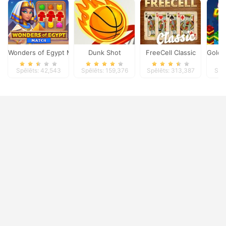
Wonders of Egypt Match
Dunk Shot
FreeCell Classic
Gold 
Spēlēts: 42,543
Spēlēts: 159,376
Spēlēts: 313,387
Spēl