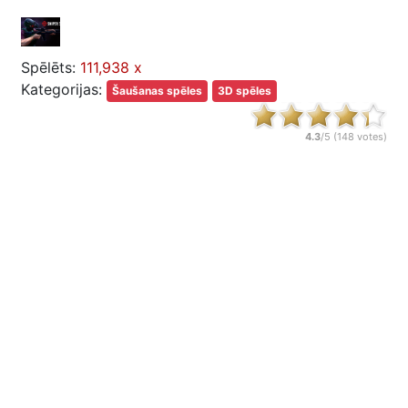
Spēlēts:
111,938 x
Kategorijas:
Šaušanas spēles
3D spēles
4.3
/5 (
148
votes)