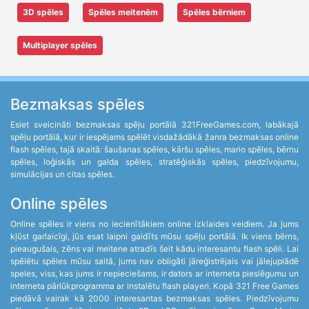
3D spēles
Spēles meitenēm
Spēles bērniem
Multiplayer spēles
Bezmaksas spēles
Esiet sveicināti bezmaksas spēļu portālā 321FreeGames.com, labākajā
spēļu portālā, kur ir iespējams spēlēt visdažādākā žanra bezmaksas online
flash spēles, tajā skaitā: šaušanas spēles, kāršu spēles, mario spēles, bērnu
spēles, loģiskās un galda spēles, stratēģiskās spēles, piedzīvojumu,
simulācijas un citas spēles.
Online spēles
Online spēles ir viens no iecienītākiem online izklaides veidiem. Ja jums
kļūst garlaicīgi, jūs esat laipni gaidīts mūsu spēļu portālā. Ik viens bērns,
pieaugušais, zēns vai meitene atradīs šeit kādu interesantu flash spēli. Lai
spēlētu spēles mūsu saitā, jums nav obligāti jāreģistrējais vai jālejuplādē
speles, viss, kas jums ir nepieciešams, ir dators ar interneta pieslēgumu un
interneta pārlūkprogramma ar instalētu flash playeri. Kopā 321 Free Games
piedāvā vairak kā 2000 interesantas bezmaksas spēles. Piedzīvojumu