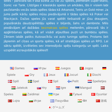
sēles - pārsvarā tās ir asa sižeta 2D vai 3D spēles, piemēram Super Mario,
Sonic vai Tank. Līdzīgas ir klasiskās speles un arkādes, tās ir visiem labi
pazīstamās vecās labās spēles tādas kā Arkanoid, Tetris un Gold miner. Ja
jums patīk kāršu spēles mūsu piedāvājumā ir tādas spēles kā Poker vai
Blackjack. Dažas speles jūs varat spēlēt tiešsaistē ar jūsu draugiem,
populārakās daudzspēlētāju spēles ir biljards, šahs un dambrete. Mēs
piedāvājam arī dažādas
bezmaksas spēles
meitenēm, pārsvarā tās ir
apģērbšanas spēles, kā arī visādi atjautības puzli un bumbiņu spēles.
Zēniem labāk patiks Autosacīkšu vai auto tuninga spēles. Protams šeit
jāpiemin arī cīņas un sporta spēles, kā arī stratēģijas spēles un RPG. Lai
sāktu spēlēt, izvēlieties sev interesējošo spēļu kategoriju un spēli. Laiks
uzspēlēt aizraujošākās spēles!!!
Games
Игры
Juegos
Jogos
Spiele
Gry
Jeux
Jocuri
Giochi
Spill
Spel
Spil
Pelit
Spelletjes
Jatekok
Hry
Igre
Mangud
Speles
Zaidimai
Ігри
Гульні
Oyunlar
Lojra
Игри
Παιχνίδια
खेल
游戏
ゲームズ