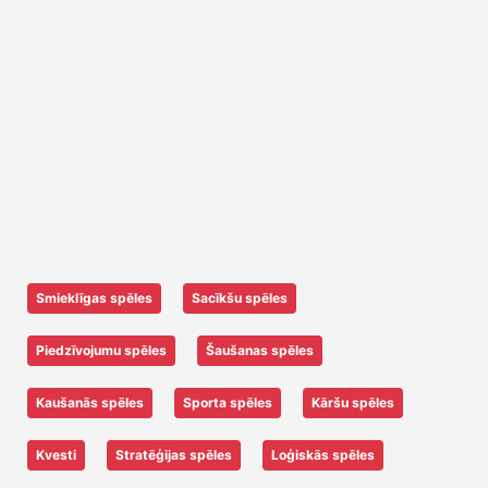
Smieklīgas spēles
Sacīkšu spēles
Piedzīvojumu spēles
Šaušanas spēles
Kaušanās spēles
Sporta spēles
Kāršu spēles
Kvesti
Stratēģijas spēles
Loģiskās spēles