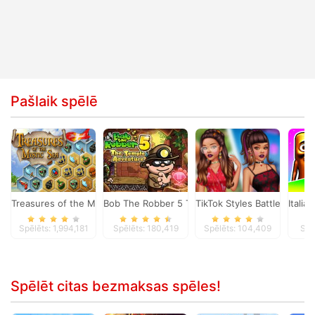
Pašlaik spēlē
Treasures of the Mystic Sea
Bob The Robber 5 Temple Adventure
TikTok Styles Battle Boho 
Italia
Spēlēts: 1,994,181
Spēlēts: 180,419
Spēlēts: 104,409
Spē
Spēlēt citas bezmaksas spēles!