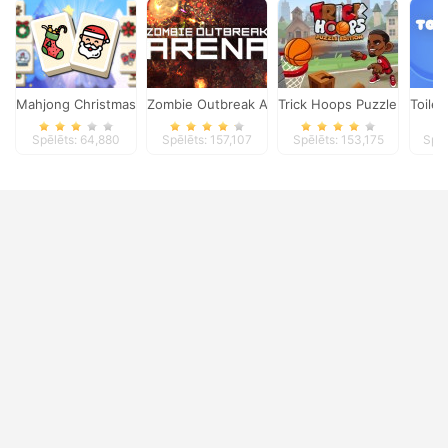
Mahjong Christmas Holiday
Zombie Outbreak Arena
Trick Hoops Puzzle Edition
Toile
Spēlēts: 64,880
Spēlēts: 157,107
Spēlēts: 153,175
Spēl