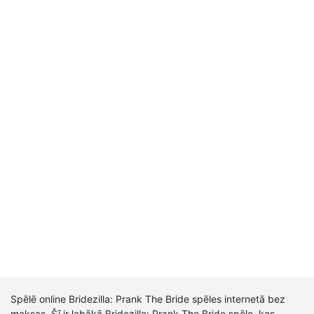
Spēlē online Bridezilla: Prank The Bride spēles internetā bez
maksas. Šī ir labākā Bridezilla: Prank The Bride spēle, kas