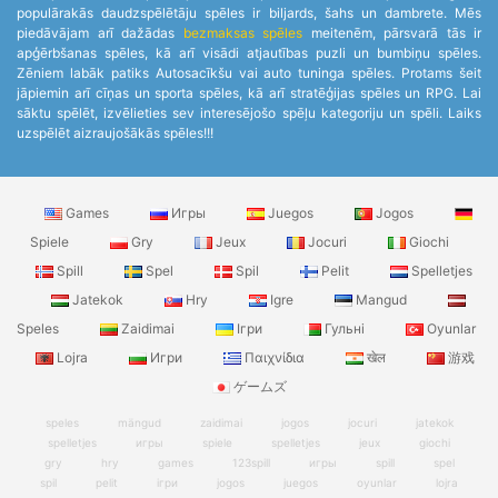
populārakās daudzspēlētāju spēles ir biljards, šahs un dambrete. Mēs
piedāvājam arī dažādas
bezmaksas spēles
meitenēm, pārsvarā tās ir
apģērbšanas spēles, kā arī visādi atjautības puzli un bumbiņu spēles.
Zēniem labāk patiks Autosacīkšu vai auto tuninga spēles. Protams šeit
jāpiemin arī cīņas un sporta spēles, kā arī stratēģijas spēles un RPG. Lai
sāktu spēlēt, izvēlieties sev interesējošo spēļu kategoriju un spēli. Laiks
uzspēlēt aizraujošākās spēles!!!
Games
Игры
Juegos
Jogos
Spiele
Gry
Jeux
Jocuri
Giochi
Spill
Spel
Spil
Pelit
Spelletjes
Jatekok
Hry
Igre
Mangud
Speles
Zaidimai
Ігри
Гульні
Oyunlar
Lojra
Игри
Παιχνίδια
खेल
游戏
ゲームズ
speles
mängud
zaidimai
jogos
jocuri
jatekok
spelletjes
игры
spiele
spelletjes
jeux
giochi
gry
hry
games
123spill
игры
spill
spel
spil
pelit
ігри
jogos
juegos
oyunlar
lojra