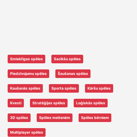
Smieklīgas spēles
Sacīkšu spēles
Piedzīvojumu spēles
Šaušanas spēles
Kaušanās spēles
Sporta spēles
Kāršu spēles
Kvesti
Stratēģijas spēles
Loģiskās spēles
3D spēles
Spēles meitenēm
Spēles bērniem
Multiplayer spēles