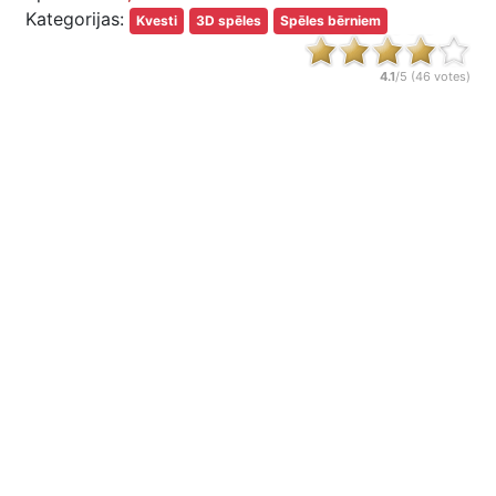
Kategorijas:
Kvesti
3D spēles
Spēles bērniem
4.1
/5 (
46
votes)