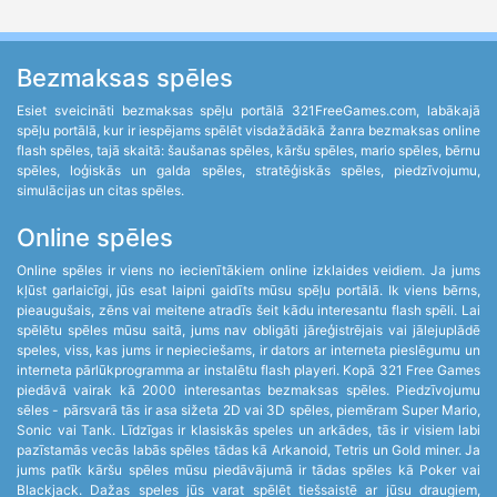
Bezmaksas spēles
Esiet sveicināti bezmaksas spēļu portālā 321FreeGames.com, labākajā
spēļu portālā, kur ir iespējams spēlēt visdažādākā žanra bezmaksas online
flash spēles, tajā skaitā: šaušanas spēles, kāršu spēles, mario spēles, bērnu
spēles, loģiskās un galda spēles, stratēģiskās spēles, piedzīvojumu,
simulācijas un citas spēles.
Online spēles
Online spēles ir viens no iecienītākiem online izklaides veidiem. Ja jums
kļūst garlaicīgi, jūs esat laipni gaidīts mūsu spēļu portālā. Ik viens bērns,
pieaugušais, zēns vai meitene atradīs šeit kādu interesantu flash spēli. Lai
spēlētu spēles mūsu saitā, jums nav obligāti jāreģistrējais vai jālejuplādē
speles, viss, kas jums ir nepieciešams, ir dators ar interneta pieslēgumu un
interneta pārlūkprogramma ar instalētu flash playeri. Kopā 321 Free Games
piedāvā vairak kā 2000 interesantas bezmaksas spēles. Piedzīvojumu
sēles - pārsvarā tās ir asa sižeta 2D vai 3D spēles, piemēram Super Mario,
Sonic vai Tank. Līdzīgas ir klasiskās speles un arkādes, tās ir visiem labi
pazīstamās vecās labās spēles tādas kā Arkanoid, Tetris un Gold miner. Ja
jums patīk kāršu spēles mūsu piedāvājumā ir tādas spēles kā Poker vai
Blackjack. Dažas speles jūs varat spēlēt tiešsaistē ar jūsu draugiem,