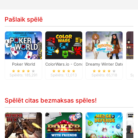
Pašlaik spēlē
Poker World
ColorWars.io - Conquest Game
Dreamy Winter Date
D
Spēlēts: 185,291
Spēlēts: 12,013
Spēlēts: 65,118
Spēl
Spēlēt citas bezmaksas spēles!