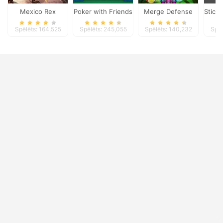
Mexico Rex
Poker with Friends
Merge Defense
Stick
Spēlēts: 164,525
Spēlēts: 245,055
Spēlēts: 140,232
Spēl