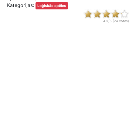
Kategorijas:
Loģiskās spēles
4.2
/5 (
24
votes)