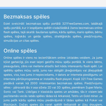
Bezmaksas spēles
Esiet sveicināti bezmaksas spēļu portālā 321FreeGames.com, labākajā
spēļu portālā, kur ir iespējams spēlēt visdažādākā žanra bezmaksas online
flash spēles, tajā skaitā: šaušanas spēles, kāršu spēles, mario spēles, bērnu
spēles, loģiskās un galda spēles, stratēģiskās spēles, piedzīvojumu,
simulācijas un citas spēles.
Online spēles
Online spēles ir viens no iecienītākiem online izklaides veidiem. Ja jums
kļūst garlaicīgi, jūs esat laipni gaidīts mūsu spēļu portālā. Ik viens bērns,
pieaugušais, zēns vai meitene atradīs šeit kādu interesantu flash spēli. Lai
spēlētu spēles mūsu saitā, jums nav obligāti jāreģistrējais vai jālejuplādē
speles, viss, kas jums ir nepieciešams, ir dators ar interneta pieslēgumu un
interneta pārlūkprogramma ar instalētu flash playeri. Kopā 321 Free Games
piedāvā vairak kā 2000 interesantas bezmaksas spēles. Piedzīvojumu
sēles - pārsvarā tās ir asa sižeta 2D vai 3D spēles, piemēram Super Mario,
Sonic vai Tank. Līdzīgas ir klasiskās speles un arkādes, tās ir visiem labi
pazīstamās vecās labās spēles tādas kā Arkanoid, Tetris un Gold miner. Ja
jums patīk kāršu spēles mūsu piedāvājumā ir tādas spēles kā Poker vai
Blackjack. Dažas speles jūs varat spēlēt tiešsaistē ar jūsu draugiem,