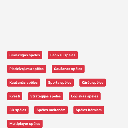
Smieklīgas spēles
Sacīkšu spēles
Piedzīvojumu spēles
Šaušanas spēles
Kaušanās spēles
Sporta spēles
Kāršu spēles
Kvesti
Stratēģijas spēles
Loģiskās spēles
3D spēles
Spēles meitenēm
Spēles bērniem
Multiplayer spēles