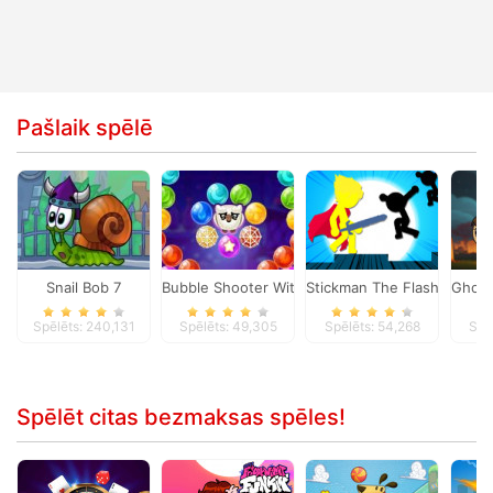
Pašlaik spēlē
Snail Bob 7
Bubble Shooter Witch Tower
Stickman The Flash
Ghost
Spēlēts: 240,131
Spēlēts: 49,305
Spēlēts: 54,268
Spē
Spēlēt citas bezmaksas spēles!