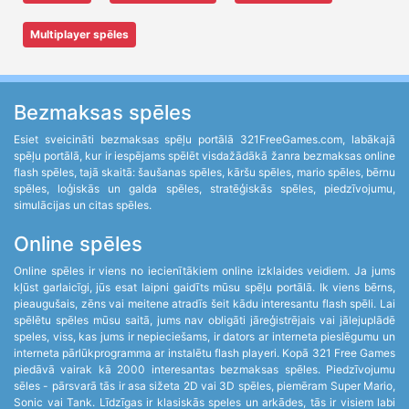
Multiplayer spēles
Bezmaksas spēles
Esiet sveicināti bezmaksas spēļu portālā 321FreeGames.com, labākajā
spēļu portālā, kur ir iespējams spēlēt visdažādākā žanra bezmaksas online
flash spēles, tajā skaitā: šaušanas spēles, kāršu spēles, mario spēles, bērnu
spēles, loģiskās un galda spēles, stratēģiskās spēles, piedzīvojumu,
simulācijas un citas spēles.
Online spēles
Online spēles ir viens no iecienītākiem online izklaides veidiem. Ja jums
kļūst garlaicīgi, jūs esat laipni gaidīts mūsu spēļu portālā. Ik viens bērns,
pieaugušais, zēns vai meitene atradīs šeit kādu interesantu flash spēli. Lai
spēlētu spēles mūsu saitā, jums nav obligāti jāreģistrējais vai jālejuplādē
speles, viss, kas jums ir nepieciešams, ir dators ar interneta pieslēgumu un
interneta pārlūkprogramma ar instalētu flash playeri. Kopā 321 Free Games
piedāvā vairak kā 2000 interesantas bezmaksas spēles. Piedzīvojumu
sēles - pārsvarā tās ir asa sižeta 2D vai 3D spēles, piemēram Super Mario,
Sonic vai Tank. Līdzīgas ir klasiskās speles un arkādes, tās ir visiem labi