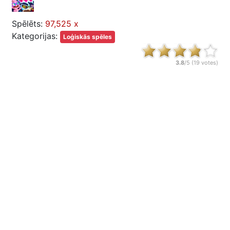
Spēlēts:
97,525 x
Kategorijas:
Loģiskās spēles
3.8
/5 (
19
votes)