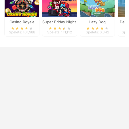
Casino Royale
Super Friday Night Funki
Lazy Dog
Defe
Spēlēts: 101,988
Spēlēts: 111,112
Spēlēts: 6,342
Spēl