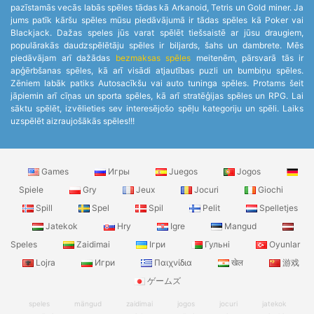
pazīstamās vecās labās spēles tādas kā Arkanoid, Tetris un Gold miner. Ja
jums patīk kāršu spēles mūsu piedāvājumā ir tādas spēles kā Poker vai
Blackjack. Dažas speles jūs varat spēlēt tiešsaistē ar jūsu draugiem,
populārakās daudzspēlētāju spēles ir biljards, šahs un dambrete. Mēs
piedāvājam arī dažādas
bezmaksas spēles
meitenēm, pārsvarā tās ir
apģērbšanas spēles, kā arī visādi atjautības puzli un bumbiņu spēles.
Zēniem labāk patiks Autosacīkšu vai auto tuninga spēles. Protams šeit
jāpiemin arī cīņas un sporta spēles, kā arī stratēģijas spēles un RPG. Lai
sāktu spēlēt, izvēlieties sev interesējošo spēļu kategoriju un spēli. Laiks
uzspēlēt aizraujošākās spēles!!!
Games
Игры
Juegos
Jogos
Spiele
Gry
Jeux
Jocuri
Giochi
Spill
Spel
Spil
Pelit
Spelletjes
Jatekok
Hry
Igre
Mangud
Speles
Zaidimai
Ігри
Гульні
Oyunlar
Lojra
Игри
Παιχνίδια
खेल
游戏
ゲームズ
speles
mängud
zaidimai
jogos
jocuri
jatekok