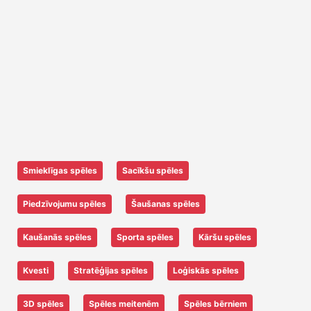
Smieklīgas spēles
Sacīkšu spēles
Piedzīvojumu spēles
Šaušanas spēles
Kaušanās spēles
Sporta spēles
Kāršu spēles
Kvesti
Stratēģijas spēles
Loģiskās spēles
3D spēles
Spēles meitenēm
Spēles bērniem