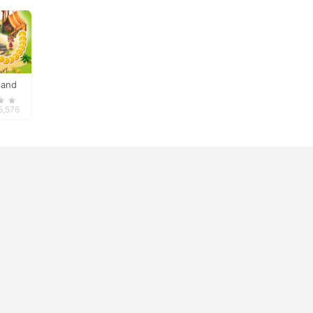
land
5,576