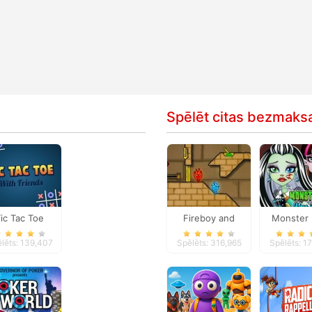
Spēlēt citas bezmaks
ic Tac Toe
Fireboy and
Monster 
Watergirl 2
Nose Do
lēts: 139,407
Spēlēts: 316,965
Spēlēts: 1