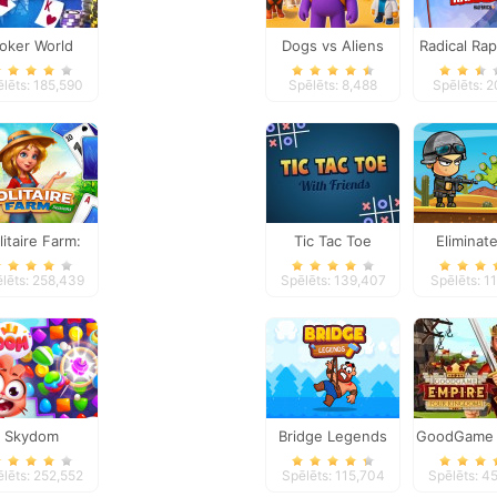
oker World
Dogs vs Aliens
Radical Rap
lēts: 185,590
Spēlēts: 8,488
Spēlēts: 2
litaire Farm:
Tic Tac Toe
Eliminat
Seasons
Zombi
lēts: 258,439
Spēlēts: 139,407
Spēlēts: 1
Skydom
Bridge Legends
GoodGame 
Online
lēts: 252,552
Spēlēts: 115,704
Spēlēts: 4