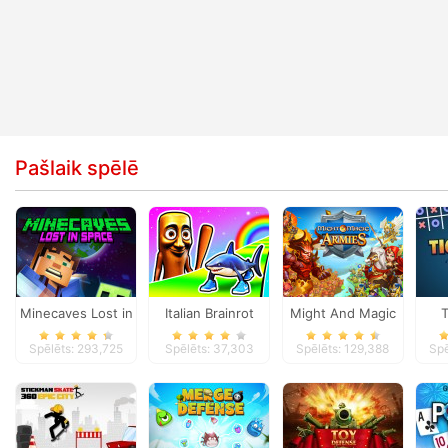
Pašlaik spēlē
Minecaves Lost in
Italian Brainrot
Might And Magic
T
Space
Survive Parkour
Armies
Spēlēts: 293,725
Spēlēts: 37,303
Spēlēts: 129,388
Spē