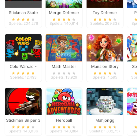
Stickman Skate
Merge Defense
Toy Defense
P
360 Epic City
Spēlēts: 204,276
Spēlēts: 140,614
Spēlēts: 209,338
Spē
ColorWars.io -
Math Master
Mansion Story
So
Conquest Game
Match
Spēlēts: 12,493
Spēlēts: 13,929
Spēlēts: 4,595
Spē
Stickman Sniper 3
Heroball
Mahjongg
Adventures
Dimensions
Spēlēts: 143,036
Spēlēts: 140,884
Spēlēts: 1,802,757
Spē