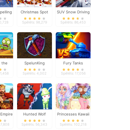
pelling
Christmas Spot
SUV Snow Driving
Differences
3d
0,728
Spēlēts: 98,279
Spēlēts: 86,453
e the
SpelunKing
Fury Tanks
es
11,458
Spēlēts: 4,002
Spēlēts: 17,056
Empire
Hunted Wolf
Princesses Kawaii
Defense Game
Looks and
57,808
Spēlēts: 56,343
Spēlēts: 102,218
Manicure