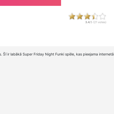
3.4
/5 (
21
votes)
. Šī ir labākā Super Friday Night Funki spēle, kas pieejama internet