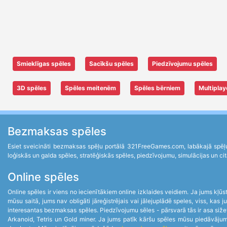
Smieklīgas spēles
Sacīkšu spēles
Piedzīvojumu spēles
3D spēles
Spēles meitenēm
Spēles bērniem
Multiplay
Bezmaksas spēles
Esiet sveicināti bezmaksas spēļu portālā 321FreeGames.com, labākajā spēļu 
loģiskās un galda spēles, stratēģiskās spēles, piedzīvojumu, simulācijas un cit
Online spēles
Online spēles ir viens no iecienītākiem online izklaides veidiem. Ja jums kļūst 
mūsu saitā, jums nav obligāti jāreģistrējais vai jālejuplādē speles, viss, ka
interesantas bezmaksas spēles. Piedzīvojumu sēles - pārsvarā tās ir asa siže
Arkanoid, Tetris un Gold miner. Ja jums patīk kāršu spēles mūsu piedāvājumā