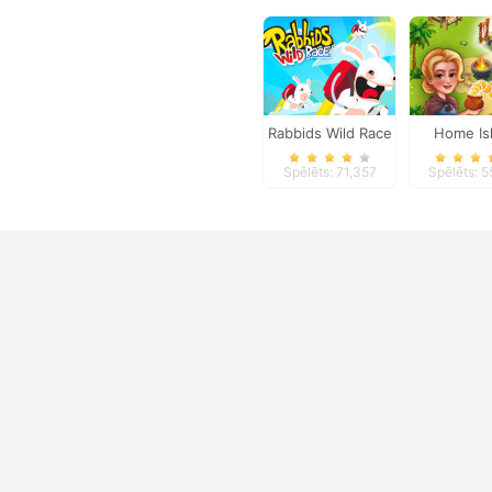
Rabbids Wild Race
Home Is
Spēlēts: 71,357
Spēlēts: 5