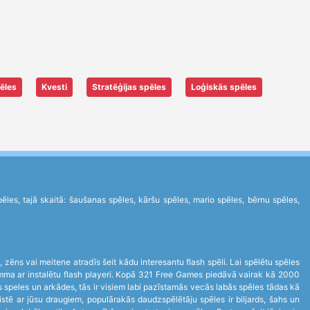
ēles
Kvesti
Stratēģijas spēles
Loģiskās spēles
es, tajā skaitā: šaušanas spēles, kāršu spēles, mario spēles, bērnu spēles,
s, zēns vai meitene atradīs šeit kādu interesantu flash spēli. Lai spēlētu spēles
ogramma ar instalētu flash playeri. Kopā 321 Free Games piedāvā vairak kā 2000
 speles un arkādes, tās ir visiem labi pazīstamās vecās labās spēles tādas kā
stē ar jūsu draugiem, populārakās daudzspēlētāju spēles ir biljards, šahs un