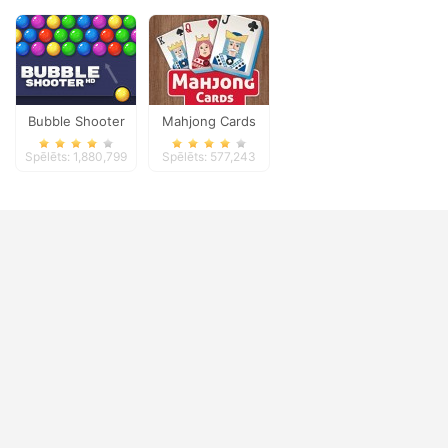
Bubble Shooter
Mahjong Cards
Spēlēts: 1,880,799
Spēlēts: 577,243