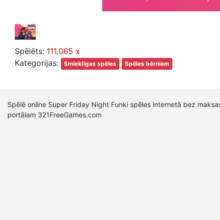
Spēlēts:
111,065 x
Kategorijas:
Smieklīgas spēles
Spēles bērniem
Spēlē online Super Friday Night Funki spēles internetā bez maksas
portālam 321FreeGames.com