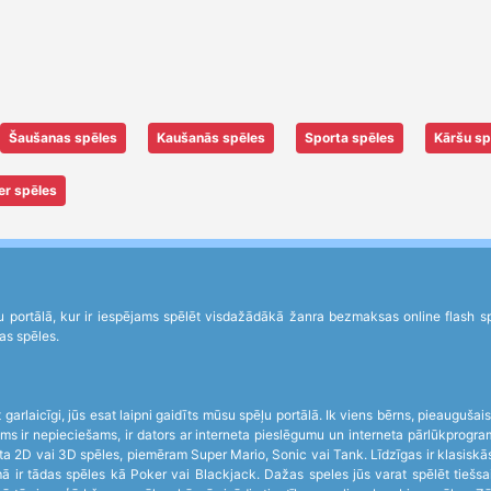
Šaušanas spēles
Kaušanās spēles
Sporta spēles
Kāršu sp
er spēles
portālā, kur ir iespējams spēlēt visdažādākā žanra bezmaksas online flash spēl
as spēles.
garlaicīgi, jūs esat laipni gaidīts mūsu spēļu portālā. Ik viens bērns, pieaugušai
s jums ir nepieciešams, ir dators ar interneta pieslēgumu un interneta pārlūkpr
ta 2D vai 3D spēles, piemēram Super Mario, Sonic vai Tank. Līdzīgas ir klasiskās
 ir tādas spēles kā Poker vai Blackjack. Dažas speles jūs varat spēlēt tiešsai