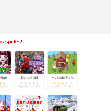
as spēles!
High
Dotted Girl
My Little Farm
ctor
Valentine Dinner
70,081
Spēlēts: 141,272
Spēlēts: 44,826