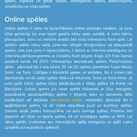
spēles, loģiskās un galda spēles, stratēģiskās spēles, piedzīvojumu,
simulācijas un citas spēles.
Online spēles
Online spēles ir viens no iecienītākiem online izklaides veidiem. Ja jums
kļūst garlaicīgi, jūs esat laipni gaidīts mūsu spēļu portālā. Ik viens bērns,
pieaugušais, zēns vai meitene atradīs šeit kādu interesantu flash spēli. Lai
spēlētu spēles mūsu saitā, jums nav obligāti jāreģistrējais vai jālejuplādē
speles, viss, kas jums ir nepieciešams, ir dators ar interneta pieslēgumu un
interneta pārlūkprogramma ar instalētu flash playeri. Kopā 321 Free Games
piedāvā vairak kā 2000 interesantas bezmaksas spēles. Piedzīvojumu
sēles - pārsvarā tās ir asa sižeta 2D vai 3D spēles, piemēram Super Mario,
Sonic vai Tank. Līdzīgas ir klasiskās speles un arkādes, tās ir visiem labi
pazīstamās vecās labās spēles tādas kā Arkanoid, Tetris un Gold miner. Ja
jums patīk kāršu spēles mūsu piedāvājumā ir tādas spēles kā Poker vai
Blackjack. Dažas speles jūs varat spēlēt tiešsaistē ar jūsu draugiem,
populārakās daudzspēlētāju spēles ir biljards, šahs un dambrete. Mēs
piedāvājam arī dažādas
bezmaksas spēles
meitenēm, pārsvarā tās ir
apģērbšanas spēles, kā arī visādi atjautības puzli un bumbiņu spēles.
Zēniem labāk patiks Autosacīkšu vai auto tuninga spēles. Protams šeit
jāpiemin arī cīņas un sporta spēles, kā arī stratēģijas spēles un RPG. Lai
sāktu spēlēt, izvēlieties sev interesējošo spēļu kategoriju un spēli. Laiks
uzspēlēt aizraujošākās spēles!!!