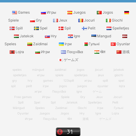
Games
Игры
Juegos
Jogos
Spiele
Gry
Jeux
Jocuri
Giochi
Spill
Spel
Spil
Pelit
Spelletjes
Jatekok
Hry
Igre
Mangud
Speles
Zaidimai
Ігри
Гульні
Oyunlar
Lojra
Игри
Παιχνίδια
खेल
游戏
ゲームズ
speles
mängud
zaidimai
jogos
jocuri
jatekok
spelletjes
игры
spiele
spelletjes
jeux
giochi
gry
hry
games
123spill
игры
spill
spel
spil
pelit
ігри
jogos
juegos
oyunlar
lojra
игри
Παιχνίδια
igre
ゲーム
Free games
Игры
Spiele
Gry
Jeux
Jocuri
Spill
Spel
Spil
Jatekok
Spelletjes
Pelit
Mängud
Speles
Zaidimai
Giochi
Ігри
Гульні
Oyunlar
Juegos
Jogos
Hry
Igre
Lojra
Игри
Παιχνίδια
खेल
游戏
ゲームズ