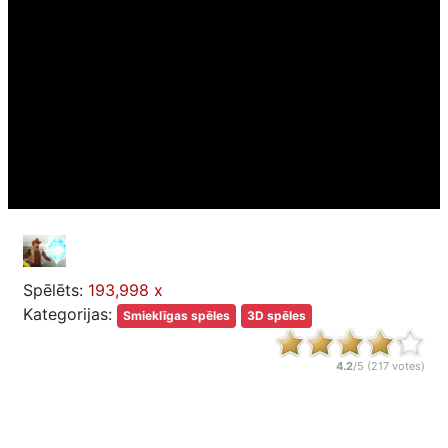
Spēlēts:
193,998 x
Kategorijas:
Smieklīgas spēles
3D spēles
4.2
/5 (
217
votes)