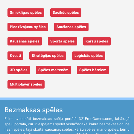
Smieklīgas spēles
Sacīkšu spēles
Piedzīvojumu spēles
Šaušanas spēles
Kaušanās spēles
Sporta spēles
Kāršu spēles
Kvesti
Stratēģijas spēles
Loģiskās spēles
3D spēles
Spēles meitenēm
Spēles bērniem
Multiplayer spēles
Bezmaksas spēles
Esiet sveicināti bezmaksas spēļu portālā 321FreeGames.com, labākajā
spēļu portālā, kur ir iespējams spēlēt visdažādākā žanra bezmaksas online
flash spēles, tajā skaitā: šaušanas spēles, kāršu spēles, mario spēles, bērnu