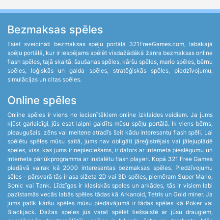
Bezmaksas spēles
Esiet sveicināti bezmaksas spēļu portālā 321FreeGames.com, labākajā
spēļu portālā, kur ir iespējams spēlēt visdažādākā žanra bezmaksas online
flash spēles, tajā skaitā: šaušanas spēles, kāršu spēles, mario spēles, bērnu
spēles, loģiskās un galda spēles, stratēģiskās spēles, piedzīvojumu,
simulācijas un citas spēles.
Online spēles
Online spēles ir viens no iecienītākiem online izklaides veidiem. Ja jums
kļūst garlaicīgi, jūs esat laipni gaidīts mūsu spēļu portālā. Ik viens bērns,
pieaugušais, zēns vai meitene atradīs šeit kādu interesantu flash spēli. Lai
spēlētu spēles mūsu saitā, jums nav obligāti jāreģistrējais vai jālejuplādē
speles, viss, kas jums ir nepieciešams, ir dators ar interneta pieslēgumu un
interneta pārlūkprogramma ar instalētu flash playeri. Kopā 321 Free Games
piedāvā vairak kā 2000 interesantas bezmaksas spēles. Piedzīvojumu
sēles - pārsvarā tās ir asa sižeta 2D vai 3D spēles, piemēram Super Mario,
Sonic vai Tank. Līdzīgas ir klasiskās speles un arkādes, tās ir visiem labi
pazīstamās vecās labās spēles tādas kā Arkanoid, Tetris un Gold miner. Ja
jums patīk kāršu spēles mūsu piedāvājumā ir tādas spēles kā Poker vai
Blackjack. Dažas speles jūs varat spēlēt tiešsaistē ar jūsu draugiem,