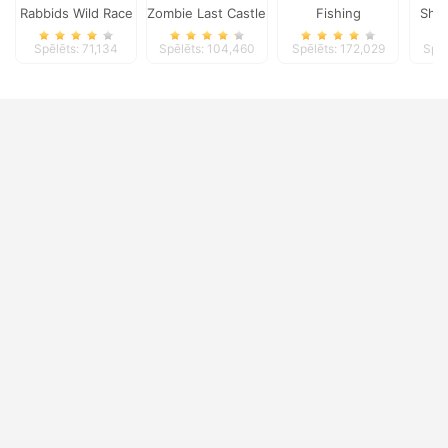
Rabbids Wild Race
Zombie Last Castle 3
Fishing
Shi
Spēlēts: 71,134
Spēlēts: 104,460
Spēlēts: 172,029
Spēl