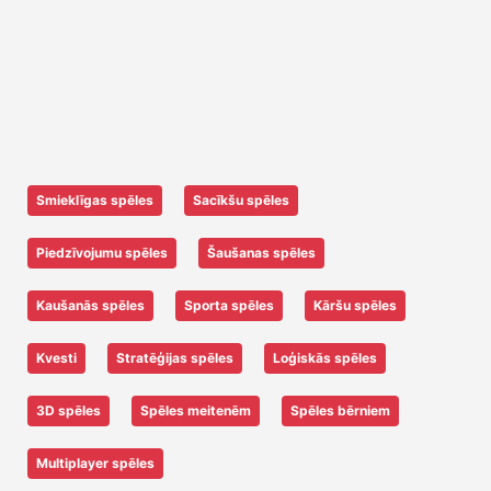
Smieklīgas spēles
Sacīkšu spēles
Piedzīvojumu spēles
Šaušanas spēles
Kaušanās spēles
Sporta spēles
Kāršu spēles
Kvesti
Stratēģijas spēles
Loģiskās spēles
3D spēles
Spēles meitenēm
Spēles bērniem
Multiplayer spēles