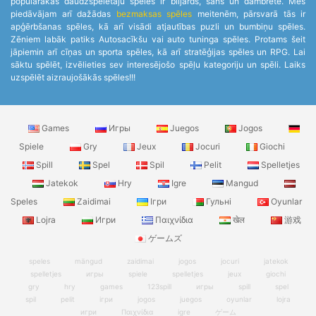
populārakās daudzspēlētāju spēles ir biljards, šahs un dambrete. Mēs
piedāvājam arī dažādas
bezmaksas spēles
meitenēm, pārsvarā tās ir
apģērbšanas spēles, kā arī visādi atjautības puzli un bumbiņu spēles.
Zēniem labāk patiks Autosacīkšu vai auto tuninga spēles. Protams šeit
jāpiemin arī cīņas un sporta spēles, kā arī stratēģijas spēles un RPG. Lai
sāktu spēlēt, izvēlieties sev interesējošo spēļu kategoriju un spēli. Laiks
uzspēlēt aizraujošākās spēles!!!
Games
Игры
Juegos
Jogos
Spiele
Gry
Jeux
Jocuri
Giochi
Spill
Spel
Spil
Pelit
Spelletjes
Jatekok
Hry
Igre
Mangud
Speles
Zaidimai
Ігри
Гульні
Oyunlar
Lojra
Игри
Παιχνίδια
खेल
游戏
ゲームズ
speles
mängud
zaidimai
jogos
jocuri
jatekok
spelletjes
игры
spiele
spelletjes
jeux
giochi
gry
hry
games
123spill
игры
spill
spel
spil
pelit
ігри
jogos
juegos
oyunlar
lojra
игри
Παιχνίδια
igre
ゲーム