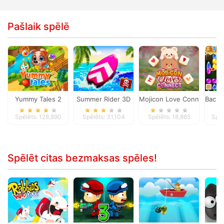
Pašlaik spēlē
Yummy Tales 2
Summer Rider 3D
Mojicon Love Connect
Back 
Spēlēts: 128,890
Spēlēts: 31,104
Spēlēts: 18,865
Spēl
Spēlēt citas bezmaksas spēles!