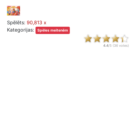
Spēlēts:
90,813 x
Kategorijas:
Spēles meitenēm
4.4
/5 (
36
votes)