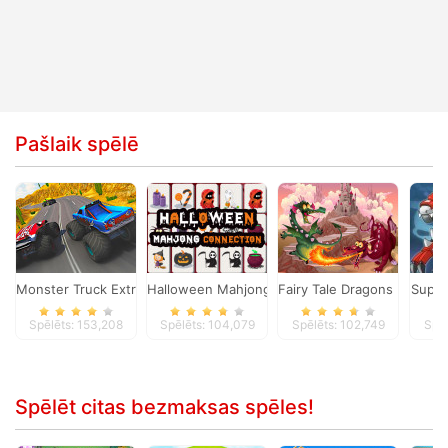
Pašlaik spēlē
Monster Truck Extreme Racing
Halloween Mahjong Connection
Fairy Tale Dragons Memor
Super
Spēlēts: 153,208
Spēlēts: 104,079
Spēlēts: 102,749
Spēl
Spēlēt citas bezmaksas spēles!