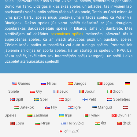
sēles - pārsvarā tās ir asa sižeta 2D vai 3D spēles, piemēram Super Mario,
Sonic vai Tank. Līdzīgas ir klasiskās speles un arkādes, tās ir visiem labi
pazīstamās vecās labās spēles tādas kā Arkanoid, Tetris un Gold miner. Ja
jums patīk kāršu spēles mūsu piedāvājumā ir tādas spēles kā Poker vai
Blackjack. Dažas speles jūs varat spēlēt tiešsaistē ar jūsu draugiem,
populārakās daudzspēlētāju spēles ir biljards, šahs un dambrete. Mēs
piedāvājam arī dažādas
bezmaksas spēles
meitenēm, pārsvarā tās ir
apģērbšanas spēles, kā arī visādi atjautības puzli un bumbiņu spēles.
Zēniem labāk patiks Autosacīkšu vai auto tuninga spēles. Protams šeit
jāpiemin arī cīņas un sporta spēles, kā arī stratēģijas spēles un RPG. Lai
sāktu spēlēt, izvēlieties sev interesējošo spēļu kategoriju un spēli. Laiks
uzspēlēt aizraujošākās spēles!!!
Games
Игры
Juegos
Jogos
Spiele
Gry
Jeux
Jocuri
Giochi
Spill
Spel
Spil
Pelit
Spelletjes
Jatekok
Hry
Igre
Mangud
Speles
Zaidimai
Ігри
Гульні
Oyunlar
Lojra
Игри
Παιχνίδια
खेल
游戏
ゲームズ