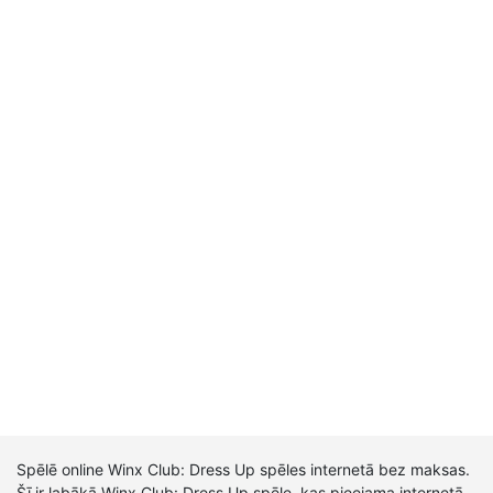
Spēlē online Winx Club: Dress Up spēles internetā bez maksas.
Šī ir labākā Winx Club: Dress Up spēle, kas pieejama internetā.