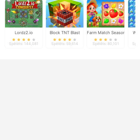
Lordz2.io
Block TNT Blast
Farm Match Seasons
Win
Spēlēts: 144,081
Spēlēts: 59,614
Spēlēts: 80,101
Spēl