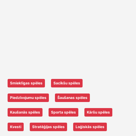
Smieklīgas spēles
Sacīkšu spēles
Piedzīvojumu spēles
Šaušanas spēles
Kaušanās spēles
Sporta spēles
Kāršu spēles
Kvesti
Stratēģijas spēles
Loģiskās spēles