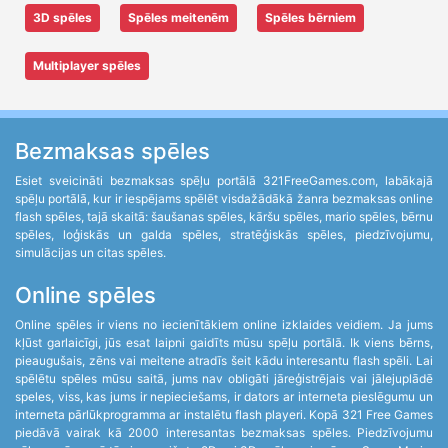
3D spēles
Spēles meitenēm
Spēles bērniem
Multiplayer spēles
Bezmaksas spēles
Esiet sveicināti bezmaksas spēļu portālā 321FreeGames.com, labākajā
spēļu portālā, kur ir iespējams spēlēt visdažādākā žanra bezmaksas online
flash spēles, tajā skaitā: šaušanas spēles, kāršu spēles, mario spēles, bērnu
spēles, loģiskās un galda spēles, stratēģiskās spēles, piedzīvojumu,
simulācijas un citas spēles.
Online spēles
Online spēles ir viens no iecienītākiem online izklaides veidiem. Ja jums
kļūst garlaicīgi, jūs esat laipni gaidīts mūsu spēļu portālā. Ik viens bērns,
pieaugušais, zēns vai meitene atradīs šeit kādu interesantu flash spēli. Lai
spēlētu spēles mūsu saitā, jums nav obligāti jāreģistrējais vai jālejuplādē
speles, viss, kas jums ir nepieciešams, ir dators ar interneta pieslēgumu un
interneta pārlūkprogramma ar instalētu flash playeri. Kopā 321 Free Games
piedāvā vairak kā 2000 interesantas bezmaksas spēles. Piedzīvojumu