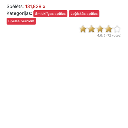
Spēlēts:
131,828 x
Kategorijas:
Smieklīgas spēles
Loģiskās spēles
Spēles bērniem
4.0
/5 (
72
votes)