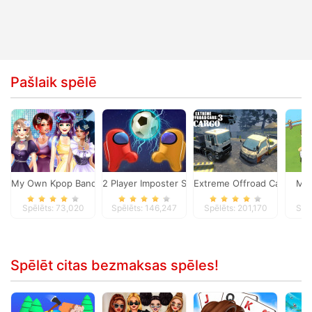
Pašlaik spēlē
My Own Kpop Band
2 Player Imposter Soccer
Extreme Offroad Cars 3: C
My 
Spēlēts: 73,020
Spēlēts: 146,247
Spēlēts: 201,170
Spē
Spēlēt citas bezmaksas spēles!