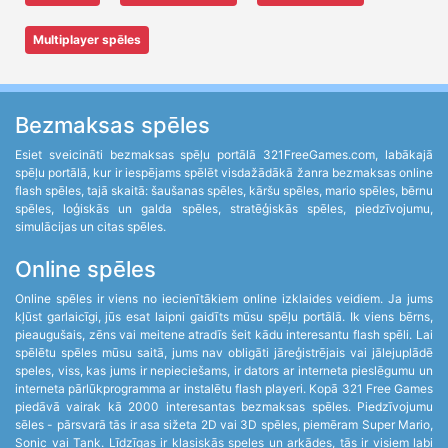
Multiplayer spēles
Bezmaksas spēles
Esiet sveicināti bezmaksas spēļu portālā 321FreeGames.com, labākajā
spēļu portālā, kur ir iespējams spēlēt visdažādākā žanra bezmaksas online
flash spēles, tajā skaitā: šaušanas spēles, kāršu spēles, mario spēles, bērnu
spēles, loģiskās un galda spēles, stratēģiskās spēles, piedzīvojumu,
simulācijas un citas spēles.
Online spēles
Online spēles ir viens no iecienītākiem online izklaides veidiem. Ja jums
kļūst garlaicīgi, jūs esat laipni gaidīts mūsu spēļu portālā. Ik viens bērns,
pieaugušais, zēns vai meitene atradīs šeit kādu interesantu flash spēli. Lai
spēlētu spēles mūsu saitā, jums nav obligāti jāreģistrējais vai jālejuplādē
speles, viss, kas jums ir nepieciešams, ir dators ar interneta pieslēgumu un
interneta pārlūkprogramma ar instalētu flash playeri. Kopā 321 Free Games
piedāvā vairak kā 2000 interesantas bezmaksas spēles. Piedzīvojumu
sēles - pārsvarā tās ir asa sižeta 2D vai 3D spēles, piemēram Super Mario,
Sonic vai Tank. Līdzīgas ir klasiskās speles un arkādes, tās ir visiem labi