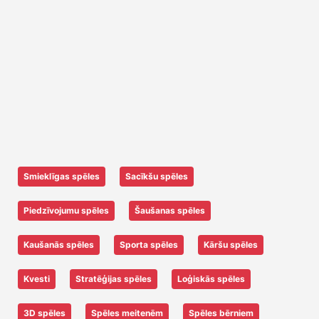
Smieklīgas spēles
Sacīkšu spēles
Piedzīvojumu spēles
Šaušanas spēles
Kaušanās spēles
Sporta spēles
Kāršu spēles
Kvesti
Stratēģijas spēles
Loģiskās spēles
3D spēles
Spēles meitenēm
Spēles bērniem