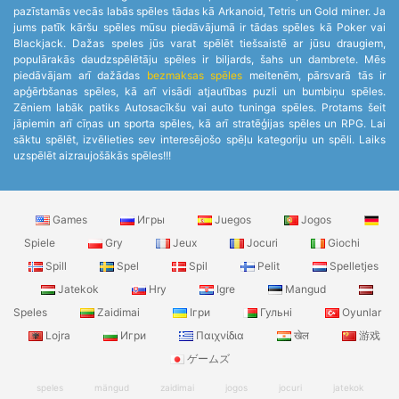
pazīstamās vecās labās spēles tādas kā Arkanoid, Tetris un Gold miner. Ja
jums patīk kāršu spēles mūsu piedāvājumā ir tādas spēles kā Poker vai
Blackjack. Dažas speles jūs varat spēlēt tiešsaistē ar jūsu draugiem,
populārakās daudzspēlētāju spēles ir biljards, šahs un dambrete. Mēs
piedāvājam arī dažādas
bezmaksas spēles
meitenēm, pārsvarā tās ir
apģērbšanas spēles, kā arī visādi atjautības puzli un bumbiņu spēles.
Zēniem labāk patiks Autosacīkšu vai auto tuninga spēles. Protams šeit
jāpiemin arī cīņas un sporta spēles, kā arī stratēģijas spēles un RPG. Lai
sāktu spēlēt, izvēlieties sev interesējošo spēļu kategoriju un spēli. Laiks
uzspēlēt aizraujošākās spēles!!!
Games
Игры
Juegos
Jogos
Spiele
Gry
Jeux
Jocuri
Giochi
Spill
Spel
Spil
Pelit
Spelletjes
Jatekok
Hry
Igre
Mangud
Speles
Zaidimai
Ігри
Гульні
Oyunlar
Lojra
Игри
Παιχνίδια
खेल
游戏
ゲームズ
speles
mängud
zaidimai
jogos
jocuri
jatekok