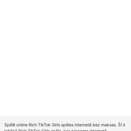
Spēlē online Rich TikTok Girls spēles internetā bez maksas. Šī ir
labākā Rich TikTok Girls spēle, kas pieejama internetā.