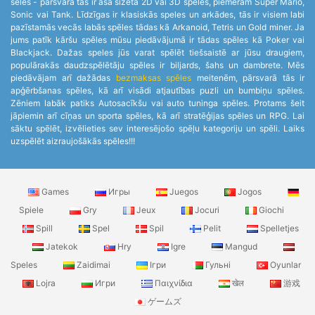
sēles - pārsvarā tās ir asa sižeta 2D vai 3D spēles, piemēram Super Mario,
Sonic vai Tank. Līdzīgas ir klasiskās speles un arkādes, tās ir visiem labi
pazīstamās vecās labās spēles tādas kā Arkanoid, Tetris un Gold miner. Ja
jums patīk kāršu spēles mūsu piedāvājumā ir tādas spēles kā Poker vai
Blackjack. Dažas speles jūs varat spēlēt tiešsaistē ar jūsu draugiem,
populārakās daudzspēlētāju spēles ir biljards, šahs un dambrete. Mēs
piedāvājam arī dažādas
bezmaksas spēles
meitenēm, pārsvarā tās ir
apģērbšanas spēles, kā arī visādi atjautības puzli un bumbiņu spēles.
Zēniem labāk patiks Autosacīkšu vai auto tuninga spēles. Protams šeit
jāpiemin arī cīņas un sporta spēles, kā arī stratēģijas spēles un RPG. Lai
sāktu spēlēt, izvēlieties sev interesējošo spēļu kategoriju un spēli. Laiks
uzspēlēt aizraujošākās spēles!!!
Games
Игры
Juegos
Jogos
Spiele
Gry
Jeux
Jocuri
Giochi
Spill
Spel
Spil
Pelit
Spelletjes
Jatekok
Hry
Igre
Mangud
Speles
Zaidimai
Ігри
Гульні
Oyunlar
Lojra
Игри
Παιχνίδια
खेल
游戏
ゲームズ