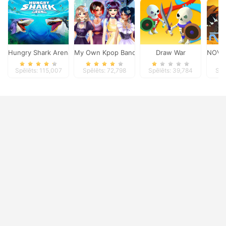
Hungry Shark Arena
My Own Kpop Band
Draw War
NOVA 
Spēlēts: 115,007
Spēlēts: 72,798
Spēlēts: 39,784
Spē