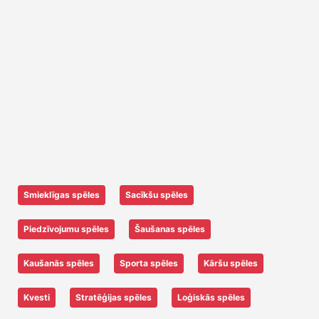
Smieklīgas spēles
Sacīkšu spēles
Piedzīvojumu spēles
Šaušanas spēles
Kaušanās spēles
Sporta spēles
Kāršu spēles
Kvesti
Stratēģijas spēles
Loģiskās spēles