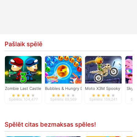
Pašlaik spēlē
Zombie Last Castle 3
Bubbles & Hungry Dragon
Moto X3M Spooky Land
Skyd
Spēlēts: 104,477
Spēlēts: 69,569
Spēlēts: 159,241
Spē
Spēlēt citas bezmaksas spēles!