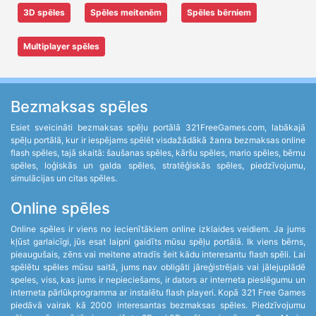
3D spēles
Spēles meitenēm
Spēles bērniem
Multiplayer spēles
Bezmaksas spēles
Esiet sveicināti bezmaksas spēļu portālā 321FreeGames.com, labākajā
spēļu portālā, kur ir iespējams spēlēt visdažādākā žanra bezmaksas online
flash spēles, tajā skaitā: šaušanas spēles, kāršu spēles, mario spēles, bērnu
spēles, loģiskās un galda spēles, stratēģiskās spēles, piedzīvojumu,
simulācijas un citas spēles.
Online spēles
Online spēles ir viens no iecienītākiem online izklaides veidiem. Ja jums
kļūst garlaicīgi, jūs esat laipni gaidīts mūsu spēļu portālā. Ik viens bērns,
pieaugušais, zēns vai meitene atradīs šeit kādu interesantu flash spēli. Lai
spēlētu spēles mūsu saitā, jums nav obligāti jāreģistrējais vai jālejuplādē
speles, viss, kas jums ir nepieciešams, ir dators ar interneta pieslēgumu un
interneta pārlūkprogramma ar instalētu flash playeri. Kopā 321 Free Games
piedāvā vairak kā 2000 interesantas bezmaksas spēles. Piedzīvojumu