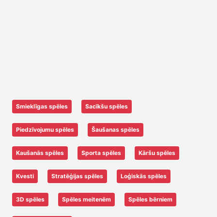
Smieklīgas spēles
Sacīkšu spēles
Piedzīvojumu spēles
Šaušanas spēles
Kaušanās spēles
Sporta spēles
Kāršu spēles
Kvesti
Stratēģijas spēles
Loģiskās spēles
3D spēles
Spēles meitenēm
Spēles bērniem