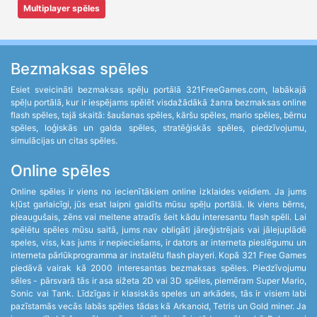
Multiplayer spēles
Bezmaksas spēles
Esiet sveicināti bezmaksas spēļu portālā 321FreeGames.com, labākajā
spēļu portālā, kur ir iespējams spēlēt visdažādākā žanra bezmaksas online
flash spēles, tajā skaitā: šaušanas spēles, kāršu spēles, mario spēles, bērnu
spēles, loģiskās un galda spēles, stratēģiskās spēles, piedzīvojumu,
simulācijas un citas spēles.
Online spēles
Online spēles ir viens no iecienītākiem online izklaides veidiem. Ja jums
kļūst garlaicīgi, jūs esat laipni gaidīts mūsu spēļu portālā. Ik viens bērns,
pieaugušais, zēns vai meitene atradīs šeit kādu interesantu flash spēli. Lai
spēlētu spēles mūsu saitā, jums nav obligāti jāreģistrējais vai jālejuplādē
speles, viss, kas jums ir nepieciešams, ir dators ar interneta pieslēgumu un
interneta pārlūkprogramma ar instalētu flash playeri. Kopā 321 Free Games
piedāvā vairak kā 2000 interesantas bezmaksas spēles. Piedzīvojumu
sēles - pārsvarā tās ir asa sižeta 2D vai 3D spēles, piemēram Super Mario,
Sonic vai Tank. Līdzīgas ir klasiskās speles un arkādes, tās ir visiem labi
pazīstamās vecās labās spēles tādas kā Arkanoid, Tetris un Gold miner. Ja