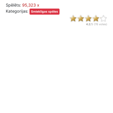
Spēlēts:
95,323 x
Kategorijas:
Smieklīgas spēles
4.2
/5 (
76
votes)