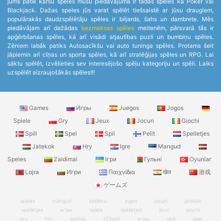
jums patīk kāršu spēles mūsu piedāvājumā ir tādas spēles kā Poker vai
Blackjack. Dažas speles jūs varat spēlēt tiešsaistē ar jūsu draugiem,
populārakās daudzspēlētāju spēles ir biljards, šahs un dambrete. Mēs
piedāvājam arī dažādas
bezmaksas spēles
meitenēm, pārsvarā tās ir
apģērbšanas spēles, kā arī visādi atjautības puzli un bumbiņu spēles.
Zēniem labāk patiks Autosacīkšu vai auto tuninga spēles. Protams šeit
jāpiemin arī cīņas un sporta spēles, kā arī stratēģijas spēles un RPG. Lai
sāktu spēlēt, izvēlieties sev interesējošo spēļu kategoriju un spēli. Laiks
uzspēlēt aizraujošākās spēles!!!
Games
Игры
Juegos
Jogos
Spiele
Gry
Jeux
Jocuri
Giochi
Spill
Spel
Spil
Pelit
Spelletjes
Jatekok
Hry
Igre
Mangud
Speles
Zaidimai
Ігри
Гульні
Oyunlar
Lojra
Игри
Παιχνίδια
खेल
游戏
ゲームズ
speles
mängud
zaidimai
jogos
jocuri
jatekok
spelletjes
игры
spiele
spelletjes
jeux
giochi
gry
hry
games
123spill
игры
spill
spel