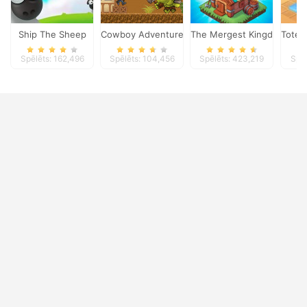
Ship The Sheep
Cowboy Adventures
The Mergest Kingdom
Toteml
Spēlēts: 162,496
Spēlēts: 104,456
Spēlēts: 423,219
Spēl