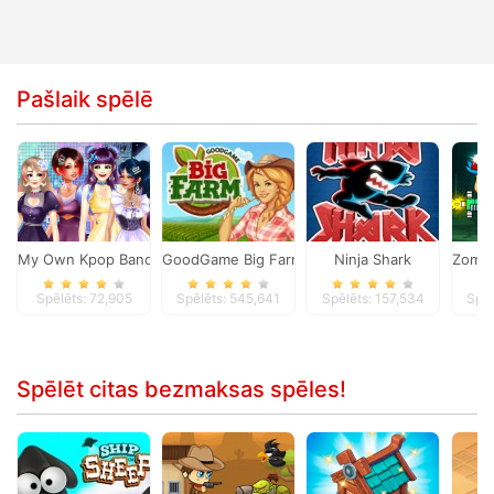
Pašlaik spēlē
My Own Kpop Band
GoodGame Big Farm
Ninja Shark
Zombi
Spēlēts: 72,905
Spēlēts: 545,641
Spēlēts: 157,534
Spēl
Spēlēt citas bezmaksas spēles!