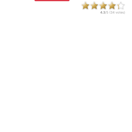
4.3
/5 (
34
votes)