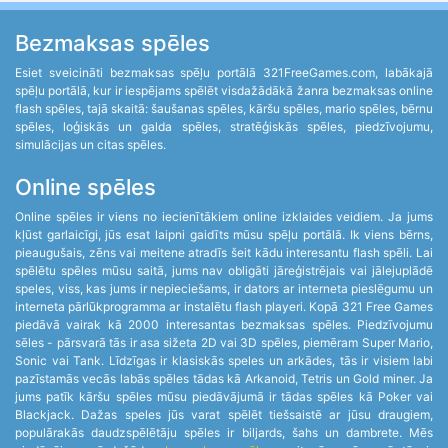
Bezmaksas spēles
Esiet sveicināti bezmaksas spēļu portālā 321FreeGames.com, labākajā
spēļu portālā, kur ir iespējams spēlēt visdažādākā žanra bezmaksas online
flash spēles, tajā skaitā: šaušanas spēles, kāršu spēles, mario spēles, bērnu
spēles, loģiskās un galda spēles, stratēģiskās spēles, piedzīvojumu,
simulācijas un citas spēles.
Online spēles
Online spēles ir viens no iecienītākiem online izklaides veidiem. Ja jums
kļūst garlaicīgi, jūs esat laipni gaidīts mūsu spēļu portālā. Ik viens bērns,
pieaugušais, zēns vai meitene atradīs šeit kādu interesantu flash spēli. Lai
spēlētu spēles mūsu saitā, jums nav obligāti jāreģistrējais vai jālejuplādē
speles, viss, kas jums ir nepieciešams, ir dators ar interneta pieslēgumu un
interneta pārlūkprogramma ar instalētu flash playeri. Kopā 321 Free Games
piedāvā vairak kā 2000 interesantas bezmaksas spēles. Piedzīvojumu
sēles - pārsvarā tās ir asa sižeta 2D vai 3D spēles, piemēram Super Mario,
Sonic vai Tank. Līdzīgas ir klasiskās speles un arkādes, tās ir visiem labi
pazīstamās vecās labās spēles tādas kā Arkanoid, Tetris un Gold miner. Ja
jums patīk kāršu spēles mūsu piedāvājumā ir tādas spēles kā Poker vai
Blackjack. Dažas speles jūs varat spēlēt tiešsaistē ar jūsu draugiem,
populārakās daudzspēlētāju spēles ir biljards, šahs un dambrete. Mēs