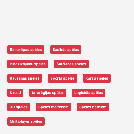
Smieklīgas spēles
Sacīkšu spēles
Piedzīvojumu spēles
Šaušanas spēles
Kaušanās spēles
Sporta spēles
Kāršu spēles
Kvesti
Stratēģijas spēles
Loģiskās spēles
3D spēles
Spēles meitenēm
Spēles bērniem
Multiplayer spēles