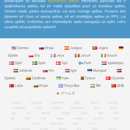
piedāvājam arī dažādas
bezmaksas spēles
meitenēm, pārsvarā tās ir
apģērbšanas spēles, kā arī visādi atjautības puzli un bumbiņu spēles.
Zēniem labāk patiks Autosacīkšu vai auto tuninga spēles. Protams šeit
jāpiemin arī cīņas un sporta spēles, kā arī stratēģijas spēles un RPG. Lai
sāktu spēlēt, izvēlieties sev interesējošo spēļu kategoriju un spēli. Laiks
uzspēlēt aizraujošākās spēles!!!
Games
Игры
Juegos
Jogos
Spiele
Gry
Jeux
Jocuri
Giochi
Spill
Spel
Spil
Pelit
Spelletjes
Jatekok
Hry
Igre
Mangud
Speles
Zaidimai
Ігри
Гульні
Oyunlar
Lojra
Игри
Παιχνίδια
खेल
游戏
ゲームズ
speles
mängud
zaidimai
jogos
jocuri
jatekok
spelletjes
игры
spiele
spelletjes
jeux
giochi
gry
hry
games
123spill
игры
spill
spel
spil
pelit
ігри
jogos
juegos
oyunlar
lojra
игри
Παιχνίδια
igre
ゲーム
Free games
Игры
Spiele
Gry
Jeux
Jocuri