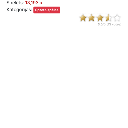
Spēlēts:
13,193 x
Kategorijas:
Sporta spēles
3.5
/5 (
13
votes)