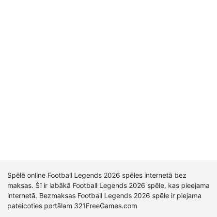
Spēlē online Football Legends 2026 spēles internetā bez
maksas. Šī ir labākā Football Legends 2026 spēle, kas pieejama
internetā. Bezmaksas Football Legends 2026 spēle ir piejama
pateicoties portālam 321FreeGames.com