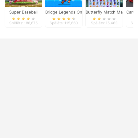
Super Baseball
Bridge Legends Online
Butterfly Match Mastery
Carto
Spēlēts: 188,675
Spēlēts: 115,660
Spēlēts: 15,463
Spēl