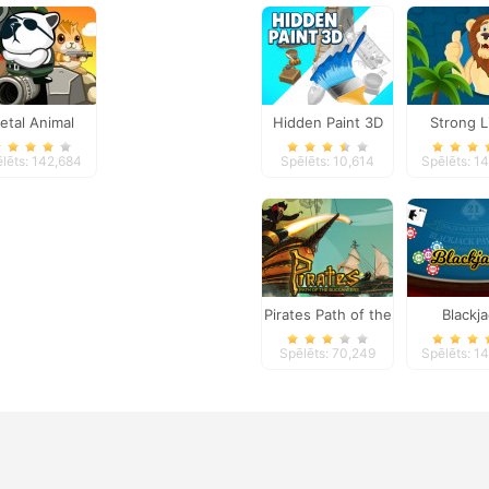
etal Animal
Hidden Paint 3D
Strong L
Jigsa
lēts: 142,684
Spēlēts: 10,614
Spēlēts: 1
Pirates Path of the
Blackj
Buccaneer
Spēlēts: 70,249
Spēlēts: 1