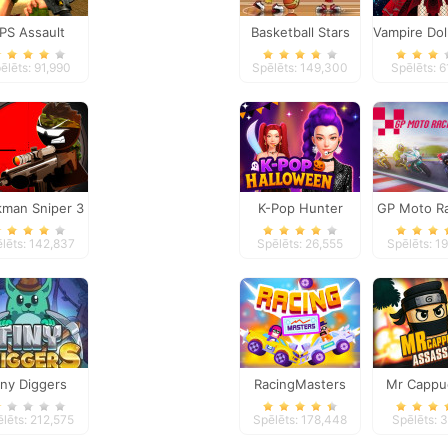
PS Assault
Basketball Stars
Vampire Dol
Shooter
Creat
ēlēts: 91,990
Spēlēts: 149,300
Spēlēts: 6
kman Sniper 3
K-Pop Hunter
GP Moto Ra
Halloween Fashion
lēts: 142,837
Spēlēts: 26,555
Spēlēts: 1
iny Diggers
RacingMasters
Mr Cappu
Assass
lēts: 212,575
Spēlēts: 178,448
Spēlēts: 3