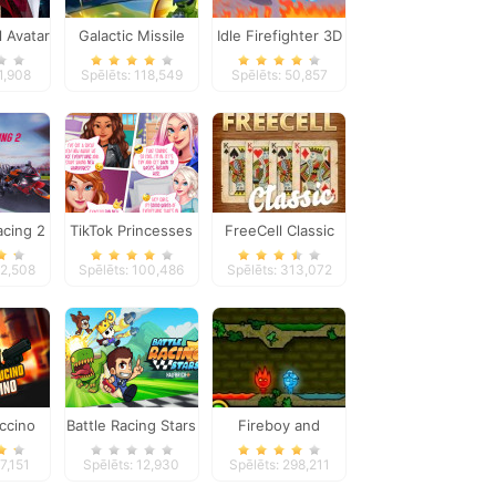
l Avatar
Galactic Missile
Idle Firefighter 3D
or
Defense
1,908
Spēlēts: 118,549
Spēlēts: 50,857
cing 2
TikTok Princesses
FreeCell Classic
Back To Basics
92,508
Spēlēts: 100,486
Spēlēts: 313,072
ccino
Battle Racing Stars
Fireboy and
ino
Watergirl
7,151
Spēlēts: 12,930
Spēlēts: 298,211