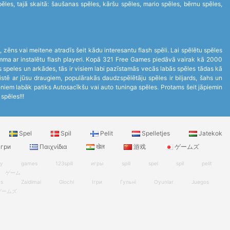
es, tajā skaitā: šaušanas spēles, kāršu spēles, mario spēles, bērnu spēles,
s, zēns vai meitene atradīs šeit kādu interesantu flash spēli. Lai spēlētu spēles
ogramma ar instalētu flash playeri. Kopā 321 Free Games piedāvā vairak kā 2000
 speles un arkādes, tās ir visiem labi pazīstamās vecās labās spēles tādas kā
stē ar jūsu draugiem, populārakās daudzspēlētāju spēles ir biljards, šahs un
ēniem labāk patiks Autosacīkšu vai auto tuninga spēles. Protams šeit jāpiemin
spēles!!!
Spel
Spil
Pelit
Spelletjes
Jatekok
гри
Παιχνίδια
खेल
游戏
ゲームズ
ry
games
123spill
игры
spill
spel
spil
pelit
ゲーム
es
Zaidimai
Giochi
Ігри
Гульні
Oyunlar
Juegos
ゲームズ