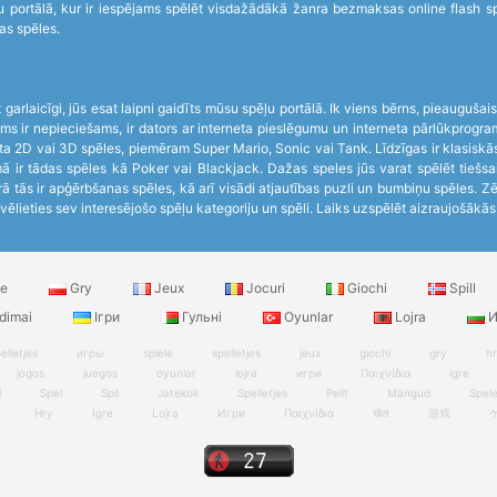
portālā, kur ir iespējams spēlēt visdažādākā žanra bezmaksas online flash spēl
as spēles.
garlaicīgi, jūs esat laipni gaidīts mūsu spēļu portālā. Ik viens bērns, pieaugušai
s jums ir nepieciešams, ir dators ar interneta pieslēgumu un interneta pārlūkpr
ta 2D vai 3D spēles, piemēram Super Mario, Sonic vai Tank. Līdzīgas ir klasiskās
 ir tādas spēles kā Poker vai Blackjack. Dažas speles jūs varat spēlēt tiešsai
 tās ir apģērbšanas spēles, kā arī visādi atjautības puzli un bumbiņu spēles. Z
zvēlieties sev interesējošo spēļu kategoriju un spēli. Laiks uzspēlēt aizraujošākās 
le
Gry
Jeux
Jocuri
Giochi
Spill
dimai
Ігри
Гульні
Oyunlar
Lojra
И
elletjes
игры
spiele
spelletjes
jeux
giochi
gry
h
jogos
juegos
oyunlar
lojra
игри
Παιχνίδια
igre
l
Spel
Spil
Jatekok
Spelletjes
Pelit
Mängud
Spel
Hry
Igre
Lojra
Игри
Παιχνίδια
खेल
游戏