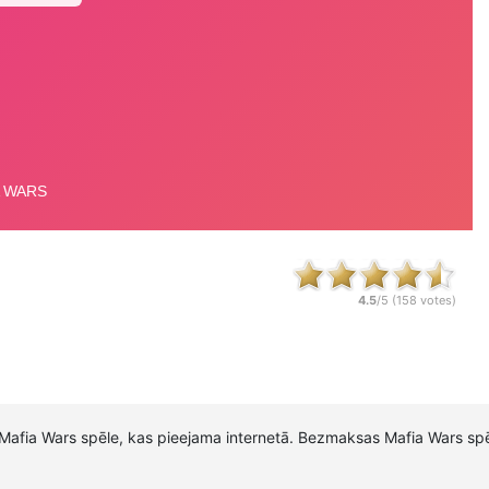
4.5
/5 (
158
votes)
ā Mafia Wars spēle, kas pieejama internetā. Bezmaksas Mafia Wars s