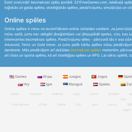
Esiet sveicināti bezmaksas spēļu portālā 321FreeGames.com, labākajā spēļu 
loģiskās un galda spēles, stratēģiskās spēles, piedzīvojumu, simulācijas un cit
Online spēles
Online spēles ir viens no iecienītākiem online izklaides veidiem. Ja jums kļūst 
mūsu saitā, jums nav obligāti jāreģistrējais vai jālejuplādē speles, viss, ka
interesantas bezmaksas spēles. Piedzīvojumu sēles - pārsvarā tās ir asa siže
Arkanoid, Tetris un Gold miner. Ja jums patīk kāršu spēles mūsu piedāvājumā
dambrete. Mēs piedāvājam arī dažādas
bezmaksas spēles
meitenēm, pārsvarā
arī cīņas un sporta spēles, kā arī stratēģijas spēles un RPG. Lai sāktu spēlēt, i
Games
Игры
Juegos
Jogos
Spie
Hry
Igre
Mangud
Speles
Zai
speles
mängud
zaidimai
jogos
jocuri
jatekok
sp
ігри
Free games
Игры
Spiele
Gry
Jeux
Jocuri
Spil
Jogos