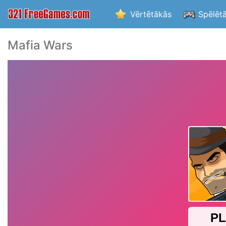
Vērtētākās
Spēlēt
Mafia Wars