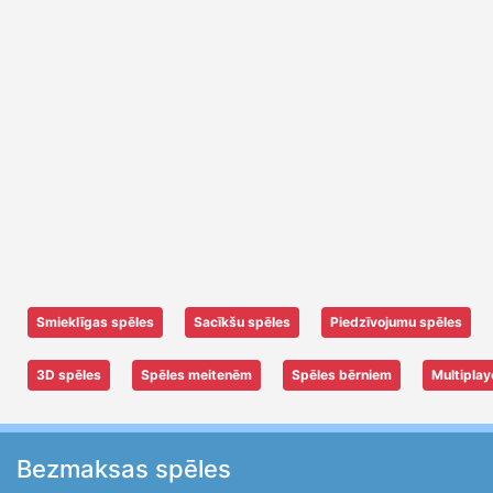
Smieklīgas spēles
Sacīkšu spēles
Piedzīvojumu spēles
3D spēles
Spēles meitenēm
Spēles bērniem
Multiplay
Bezmaksas spēles