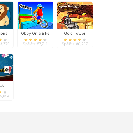
ions
Obby On a Bike
Gold Tower
w
Defense
43,779
Spēlēts: 57,711
Spēlēts: 80,237
ack
45,654