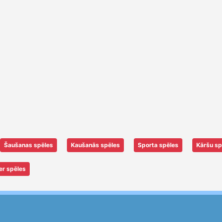
Šaušanas spēles
Kaušanās spēles
Sporta spēles
Kāršu sp
er spēles