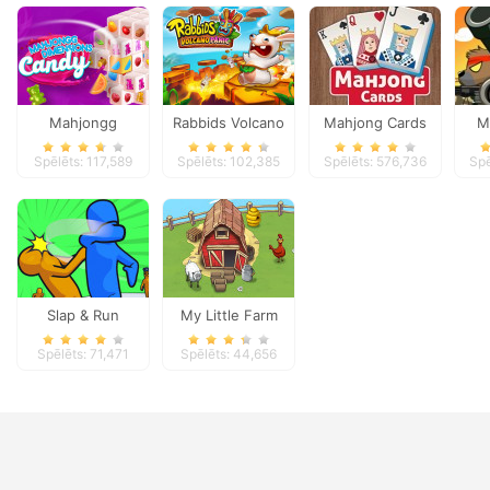
Mahjongg
Rabbids Volcano
Mahjong Cards
M
Dimensions Candy
Panic
Spēlēts: 117,589
Spēlēts: 102,385
Spēlēts: 576,736
Spē
640 seconds
Slap & Run
My Little Farm
Spēlēts: 71,471
Spēlēts: 44,656