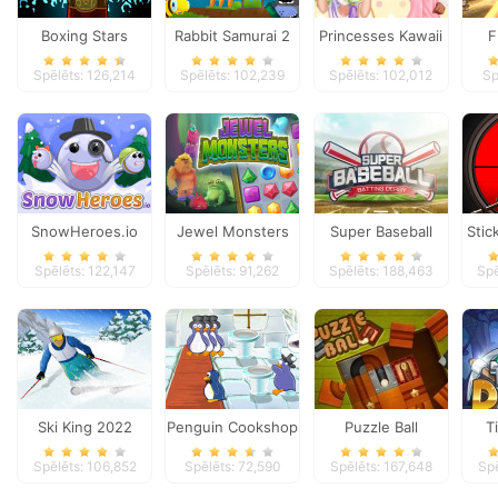
Boxing Stars
Rabbit Samurai 2
Princesses Kawaii
F
Looks and
Spēlēts: 126,214
Spēlēts: 102,239
Spēlēts: 102,012
Sp
Manicure
SnowHeroes.io
Jewel Monsters
Super Baseball
Stic
Spēlēts: 122,147
Spēlēts: 91,262
Spēlēts: 188,463
Spē
Ski King 2022
Penguin Cookshop
Puzzle Ball
T
Spēlēts: 106,852
Spēlēts: 72,590
Spēlēts: 167,648
Spē