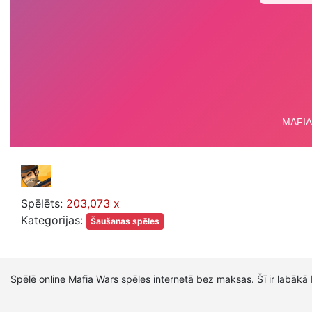
Spēlēts:
203,073 x
Kategorijas:
Šaušanas spēles
Spēlē online Mafia Wars spēles internetā bez maksas. Šī ir labāk