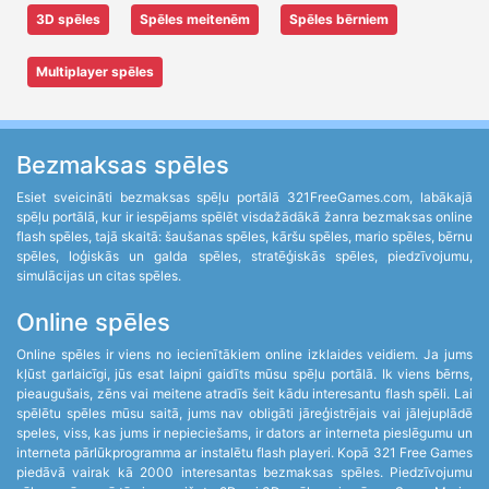
3D spēles
Spēles meitenēm
Spēles bērniem
Multiplayer spēles
Bezmaksas spēles
Esiet sveicināti bezmaksas spēļu portālā 321FreeGames.com, labākajā
spēļu portālā, kur ir iespējams spēlēt visdažādākā žanra bezmaksas online
flash spēles, tajā skaitā: šaušanas spēles, kāršu spēles, mario spēles, bērnu
spēles, loģiskās un galda spēles, stratēģiskās spēles, piedzīvojumu,
simulācijas un citas spēles.
Online spēles
Online spēles ir viens no iecienītākiem online izklaides veidiem. Ja jums
kļūst garlaicīgi, jūs esat laipni gaidīts mūsu spēļu portālā. Ik viens bērns,
pieaugušais, zēns vai meitene atradīs šeit kādu interesantu flash spēli. Lai
spēlētu spēles mūsu saitā, jums nav obligāti jāreģistrējais vai jālejuplādē
speles, viss, kas jums ir nepieciešams, ir dators ar interneta pieslēgumu un
interneta pārlūkprogramma ar instalētu flash playeri. Kopā 321 Free Games
piedāvā vairak kā 2000 interesantas bezmaksas spēles. Piedzīvojumu