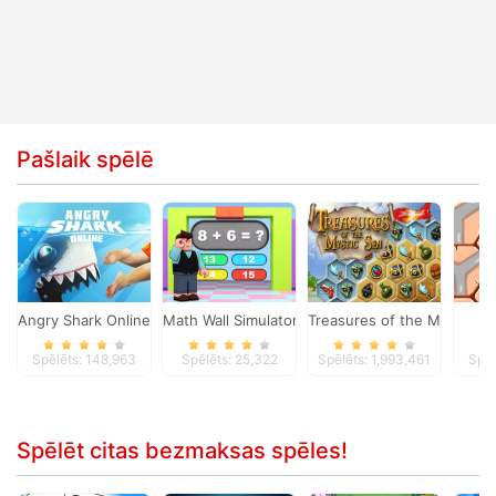
Pašlaik spēlē
Angry Shark Online
Math Wall Simulator
Treasures of the Mystic Se
P
Spēlēts: 148,963
Spēlēts: 25,322
Spēlēts: 1,993,461
Spēl
Spēlēt citas bezmaksas spēles!