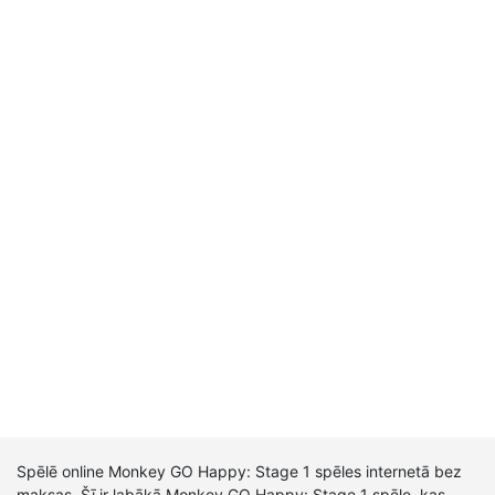
Spēlē online Monkey GO Happy: Stage 1 spēles internetā bez
maksas. Šī ir labākā Monkey GO Happy: Stage 1 spēle, kas