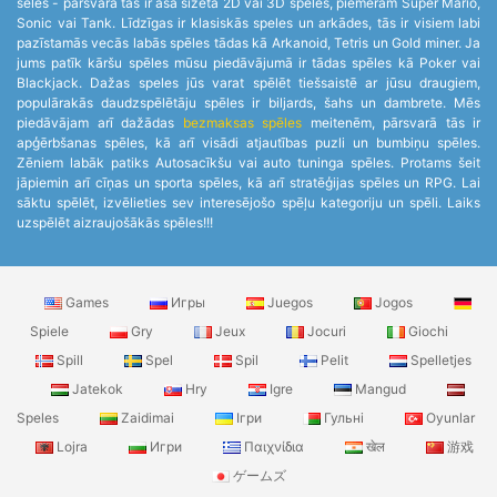
sēles - pārsvarā tās ir asa sižeta 2D vai 3D spēles, piemēram Super Mario,
Sonic vai Tank. Līdzīgas ir klasiskās speles un arkādes, tās ir visiem labi
pazīstamās vecās labās spēles tādas kā Arkanoid, Tetris un Gold miner. Ja
jums patīk kāršu spēles mūsu piedāvājumā ir tādas spēles kā Poker vai
Blackjack. Dažas speles jūs varat spēlēt tiešsaistē ar jūsu draugiem,
populārakās daudzspēlētāju spēles ir biljards, šahs un dambrete. Mēs
piedāvājam arī dažādas
bezmaksas spēles
meitenēm, pārsvarā tās ir
apģērbšanas spēles, kā arī visādi atjautības puzli un bumbiņu spēles.
Zēniem labāk patiks Autosacīkšu vai auto tuninga spēles. Protams šeit
jāpiemin arī cīņas un sporta spēles, kā arī stratēģijas spēles un RPG. Lai
sāktu spēlēt, izvēlieties sev interesējošo spēļu kategoriju un spēli. Laiks
uzspēlēt aizraujošākās spēles!!!
Games
Игры
Juegos
Jogos
Spiele
Gry
Jeux
Jocuri
Giochi
Spill
Spel
Spil
Pelit
Spelletjes
Jatekok
Hry
Igre
Mangud
Speles
Zaidimai
Ігри
Гульні
Oyunlar
Lojra
Игри
Παιχνίδια
खेल
游戏
ゲームズ