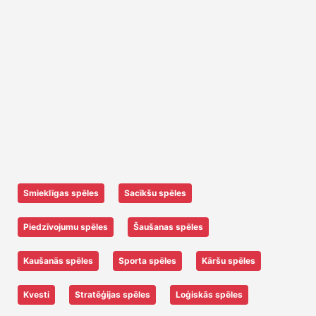
Smieklīgas spēles
Sacīkšu spēles
Piedzīvojumu spēles
Šaušanas spēles
Kaušanās spēles
Sporta spēles
Kāršu spēles
Kvesti
Stratēģijas spēles
Loģiskās spēles