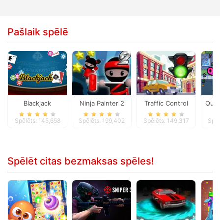
Pašlaik spēlē
Blackjack
Ninja Painter 2
Traffic Control
Quar
Spēlēts: 145,658
Spēlēts: 199,402
Spēlēts: 149,317
Spēl
Spēlēt citas bezmaksas spēles!