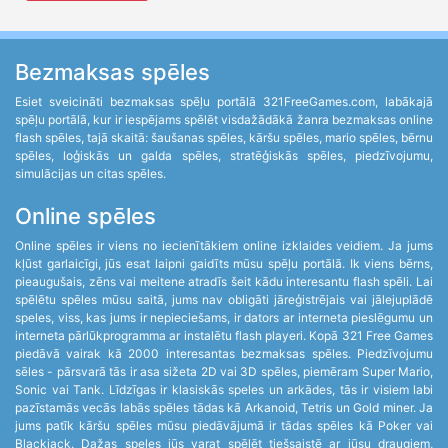
Bezmaksas spēles
Esiet sveicināti bezmaksas spēļu portālā 321FreeGames.com, labākajā
spēļu portālā, kur ir iespējams spēlēt visdažādākā žanra bezmaksas online
flash spēles, tajā skaitā: šaušanas spēles, kāršu spēles, mario spēles, bērnu
spēles, loģiskās un galda spēles, stratēģiskās spēles, piedzīvojumu,
simulācijas un citas spēles.
Online spēles
Online spēles ir viens no iecienītākiem online izklaides veidiem. Ja jums
kļūst garlaicīgi, jūs esat laipni gaidīts mūsu spēļu portālā. Ik viens bērns,
pieaugušais, zēns vai meitene atradīs šeit kādu interesantu flash spēli. Lai
spēlētu spēles mūsu saitā, jums nav obligāti jāreģistrējais vai jālejuplādē
speles, viss, kas jums ir nepieciešams, ir dators ar interneta pieslēgumu un
interneta pārlūkprogramma ar instalētu flash playeri. Kopā 321 Free Games
piedāvā vairak kā 2000 interesantas bezmaksas spēles. Piedzīvojumu
sēles - pārsvarā tās ir asa sižeta 2D vai 3D spēles, piemēram Super Mario,
Sonic vai Tank. Līdzīgas ir klasiskās speles un arkādes, tās ir visiem labi
pazīstamās vecās labās spēles tādas kā Arkanoid, Tetris un Gold miner. Ja
jums patīk kāršu spēles mūsu piedāvājumā ir tādas spēles kā Poker vai
Blackjack. Dažas speles jūs varat spēlēt tiešsaistē ar jūsu draugiem,