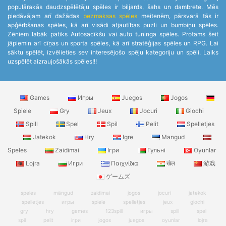
populārakās daudzspēlētāju spēles ir biljards, šahs un dambrete. Mēs
piedāvājam arī dažādas
bezmaksas spēles
meitenēm, pārsvarā tās ir
apģērbšanas spēles, kā arī visādi atjautības puzli un bumbiņu spēles.
Zēniem labāk patiks Autosacīkšu vai auto tuninga spēles. Protams šeit
jāpiemin arī cīņas un sporta spēles, kā arī stratēģijas spēles un RPG. Lai
sāktu spēlēt, izvēlieties sev interesējošo spēļu kategoriju un spēli. Laiks
uzspēlēt aizraujošākās spēles!!!
Games
Игры
Juegos
Jogos
Spiele
Gry
Jeux
Jocuri
Giochi
Spill
Spel
Spil
Pelit
Spelletjes
Jatekok
Hry
Igre
Mangud
Speles
Zaidimai
Ігри
Гульні
Oyunlar
Lojra
Игри
Παιχνίδια
खेल
游戏
ゲームズ
speles
mängud
zaidimai
jogos
jocuri
jatekok
spelletjes
игры
spiele
spelletjes
jeux
giochi
gry
hry
games
123spill
игры
spill
spel
spil
pelit
ігри
jogos
juegos
oyunlar
lojra