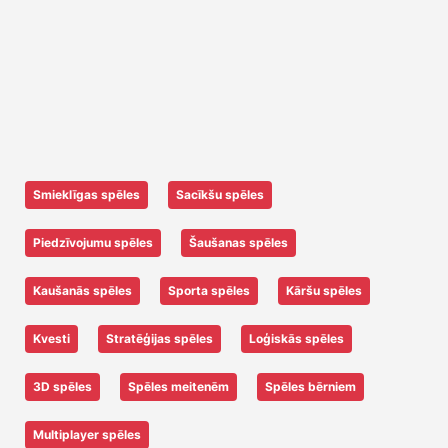
Smieklīgas spēles
Sacīkšu spēles
Piedzīvojumu spēles
Šaušanas spēles
Kaušanās spēles
Sporta spēles
Kāršu spēles
Kvesti
Stratēģijas spēles
Loģiskās spēles
3D spēles
Spēles meitenēm
Spēles bērniem
Multiplayer spēles