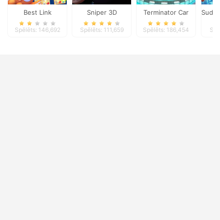
Best Link
Sniper 3D
Terminator Car
Sudok
Spēlēts: 146,692
Spēlēts: 111,659
Spēlēts: 186,454
Spē