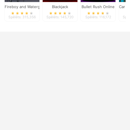
Fireboy and Watergirl 3
Blackjack
Bullet Rush Online
Car E
Spēlēts: 315,356
Spēlēts: 145,720
Spēlēts: 116,172
Spēl