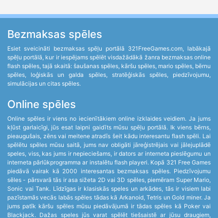
Bezmaksas spēles
Esiet sveicināti bezmaksas spēļu portālā 321FreeGames.com, labākajā
spēļu portālā, kur ir iespējams spēlēt visdažādākā žanra bezmaksas online
flash spēles, tajā skaitā: šaušanas spēles, kāršu spēles, mario spēles, bērnu
spēles, loģiskās un galda spēles, stratēģiskās spēles, piedzīvojumu,
simulācijas un citas spēles.
Online spēles
Online spēles ir viens no iecienītākiem online izklaides veidiem. Ja jums
kļūst garlaicīgi, jūs esat laipni gaidīts mūsu spēļu portālā. Ik viens bērns,
pieaugušais, zēns vai meitene atradīs šeit kādu interesantu flash spēli. Lai
spēlētu spēles mūsu saitā, jums nav obligāti jāreģistrējais vai jālejuplādē
speles, viss, kas jums ir nepieciešams, ir dators ar interneta pieslēgumu un
interneta pārlūkprogramma ar instalētu flash playeri. Kopā 321 Free Games
piedāvā vairak kā 2000 interesantas bezmaksas spēles. Piedzīvojumu
sēles - pārsvarā tās ir asa sižeta 2D vai 3D spēles, piemēram Super Mario,
Sonic vai Tank. Līdzīgas ir klasiskās speles un arkādes, tās ir visiem labi
pazīstamās vecās labās spēles tādas kā Arkanoid, Tetris un Gold miner. Ja
jums patīk kāršu spēles mūsu piedāvājumā ir tādas spēles kā Poker vai
Blackjack. Dažas speles jūs varat spēlēt tiešsaistē ar jūsu draugiem,