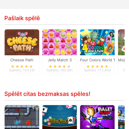
Pašlaik spēlē
Cheese Path
Jelly Match 3
Four Colors World Tour
Mojic
Spēlēts: 104,181
Spēlēts: 190,681
Spēlēts: 173,849
Spē
Spēlēt citas bezmaksas spēles!