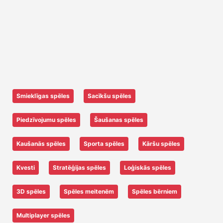
Smieklīgas spēles
Sacīkšu spēles
Piedzīvojumu spēles
Šaušanas spēles
Kaušanās spēles
Sporta spēles
Kāršu spēles
Kvesti
Stratēģijas spēles
Loģiskās spēles
3D spēles
Spēles meitenēm
Spēles bērniem
Multiplayer spēles