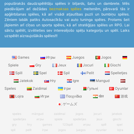
populārakās daudzspēlētāju spēles ir biljards, šahs un dambrete. Mēs
piedāvājam arī dažādas
bezmaksas spēles
meitenēm, pārsvarā tās ir
apģērbšanas spēles, kā arī visādi atjautības puzli un bumbiņu spēles.
Zēniem labāk patiks Autosacīkšu vai auto tuninga spēles. Protams šeit
jāpiemin arī cīņas un sporta spēles, kā arī stratēģijas spēles un RPG. Lai
sāktu spēlēt, izvēlieties sev interesējošo spēļu kategoriju un spēli. Laiks
uzspēlēt aizraujošākās spēles!!!
Games
Игры
Juegos
Jogos
Spiele
Gry
Jeux
Jocuri
Giochi
Spill
Spel
Spil
Pelit
Spelletjes
Jatekok
Hry
Igre
Mangud
Speles
Zaidimai
Ігри
Гульні
Oyunlar
Lojra
Игри
Παιχνίδια
खेल
游戏
ゲームズ
speles
mängud
zaidimai
jogos
jocuri
jatekok
spelletjes
игры
spiele
spelletjes
jeux
giochi
gry
hry
games
123spill
игры
spill
spel
spil
pelit
ігри
jogos
juegos
oyunlar
lojra