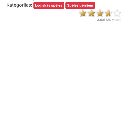
Kategorijas:
Loģiskās spēles
Spēles bērniem
3.6
/5 (
30
votes)