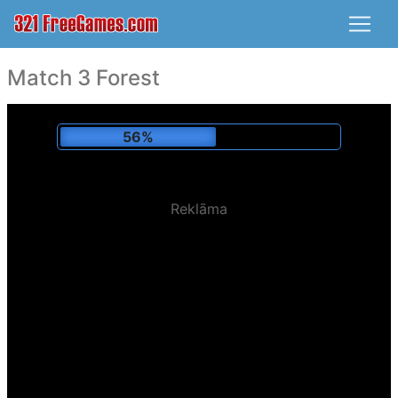
Match 3 Forest
58%
Reklāma