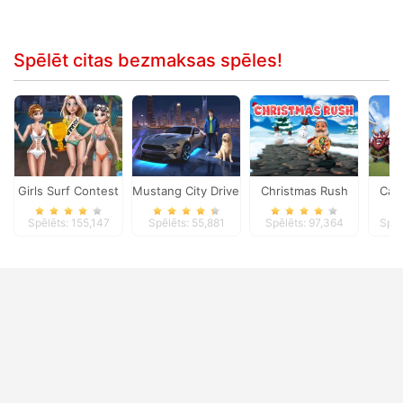
Spēlēt citas bezmaksas spēles!
Girls Surf Contest
Mustang City Driver
Christmas Rush
Cas
Spēlēts: 155,147
Spēlēts: 55,881
Spēlēts: 97,364
Spēl