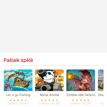
Pašlaik spēlē
Let`s go Fishing
Metal Animal
Zombie Idle Defense Onlin
Shaun
Spēlēts: 156,411
Spēlēts: 142,862
Spēlēts: 157,287
Spēl