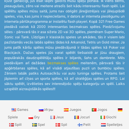
kļūst garlaicīgi, jūs esat laipni gaidīts mūsu spēļu portālā. Ik viens bērns,
pieaugušais, zēns vai meitene atradīs šeit kādu interesantu flash spēli. Lai
spēlētu spēles mūsu saitā, jums nav obligāti jāreģistrējais vai jālejuplādē
speles, viss, kas jums ir nepieciešams, ir dators ar interneta pieslēgumu un
interneta pārlūkprogramma ar instalētu flash playeri. Kopā 321 Free Games
piedāvā vairak kā 2000 interesantas bezmaksas spēles. Piedzīvojumu
sēles - pārsvarā tās ir asa sižeta 2D vai 3D spēles, piemēram Super Mario,
Sonic vai Tank. Līdzīgas ir klasiskās speles un arkādes, tās ir visiem labi
pazīstamās vecās labās spēles tādas kā Arkanoid, Tetris un Gold miner. Ja
jums patīk kāršu spēles mūsu piedāvājumā ir tādas spēles kā Poker vai
Blackjack. Dažas speles jūs varat spēlēt tiešsaistē ar jūsu draugiem,
populārakās daudzspēlētāju spēles ir biljards, šahs un dambrete. Mēs
piedāvājam arī dažādas
bezmaksas spēles
meitenēm, pārsvarā tās ir
apģērbšanas spēles, kā arī visādi atjautības puzli un bumbiņu spēles.
Zēniem labāk patiks Autosacīkšu vai auto tuninga spēles. Protams šeit
jāpiemin arī cīņas un sporta spēles, kā arī stratēģijas spēles un RPG. Lai
sāktu spēlēt, izvēlieties sev interesējošo spēļu kategoriju un spēli. Laiks
uzspēlēt aizraujošākās spēles!!!
Games
Игры
Juegos
Jogos
Spiele
Gry
Jeux
Jocuri
Giochi
Spill
Spel
Spil
Pelit
Spelletjes