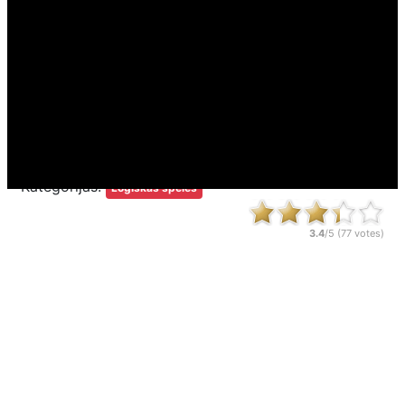
Spēlēts:
196,565 x
Kategorijas:
Loģiskās spēles
3.4
/5 (
77
votes)