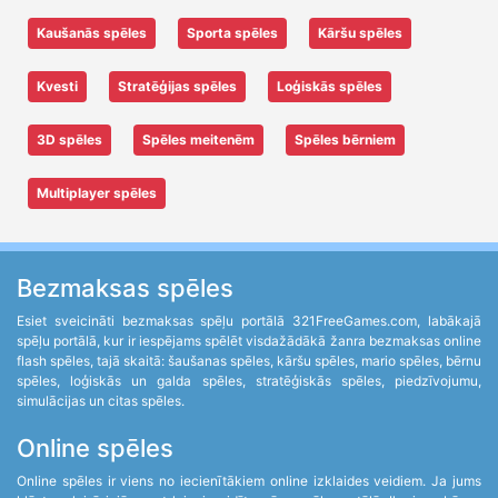
Kaušanās spēles
Sporta spēles
Kāršu spēles
Kvesti
Stratēģijas spēles
Loģiskās spēles
3D spēles
Spēles meitenēm
Spēles bērniem
Multiplayer spēles
Bezmaksas spēles
Esiet sveicināti bezmaksas spēļu portālā 321FreeGames.com, labākajā
spēļu portālā, kur ir iespējams spēlēt visdažādākā žanra bezmaksas online
flash spēles, tajā skaitā: šaušanas spēles, kāršu spēles, mario spēles, bērnu
spēles, loģiskās un galda spēles, stratēģiskās spēles, piedzīvojumu,
simulācijas un citas spēles.
Online spēles
Online spēles ir viens no iecienītākiem online izklaides veidiem. Ja jums