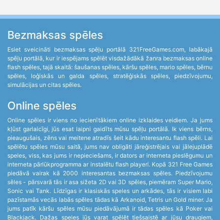
Bezmaksas spēles
Esiet sveicināti bezmaksas spēļu portālā 321FreeGames.com, labākajā
spēļu portālā, kur ir iespējams spēlēt visdažādākā žanra bezmaksas online
flash spēles, tajā skaitā: šaušanas spēles, kāršu spēles, mario spēles, bērnu
spēles, loģiskās un galda spēles, stratēģiskās spēles, piedzīvojumu,
simulācijas un citas spēles.
Online spēles
Online spēles ir viens no iecienītākiem online izklaides veidiem. Ja jums
kļūst garlaicīgi, jūs esat laipni gaidīts mūsu spēļu portālā. Ik viens bērns,
pieaugušais, zēns vai meitene atradīs šeit kādu interesantu flash spēli. Lai
spēlētu spēles mūsu saitā, jums nav obligāti jāreģistrējais vai jālejuplādē
speles, viss, kas jums ir nepieciešams, ir dators ar interneta pieslēgumu un
interneta pārlūkprogramma ar instalētu flash playeri. Kopā 321 Free Games
piedāvā vairak kā 2000 interesantas bezmaksas spēles. Piedzīvojumu
sēles - pārsvarā tās ir asa sižeta 2D vai 3D spēles, piemēram Super Mario,
Sonic vai Tank. Līdzīgas ir klasiskās speles un arkādes, tās ir visiem labi
pazīstamās vecās labās spēles tādas kā Arkanoid, Tetris un Gold miner. Ja
jums patīk kāršu spēles mūsu piedāvājumā ir tādas spēles kā Poker vai
Blackjack. Dažas speles jūs varat spēlēt tiešsaistē ar jūsu draugiem,