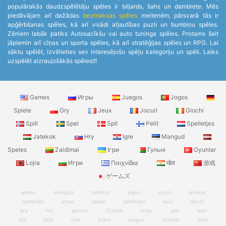
populārakās daudzspēlētāju spēles ir biljards, šahs un dambrete. Mēs
piedāvājam arī dažādas
bezmaksas spēles
meitenēm, pārsvarā tās ir
apģērbšanas spēles, kā arī visādi atjautības puzli un bumbiņu spēles.
Zēniem labāk patiks Autosacīkšu vai auto tuninga spēles. Protams šeit
jāpiemin arī cīņas un sporta spēles, kā arī stratēģijas spēles un RPG. Lai
sāktu spēlēt, izvēlieties sev interesējošo spēļu kategoriju un spēli. Laiks
uzspēlēt aizraujošākās spēles!!!
Games
Игры
Juegos
Jogos
Spiele
Gry
Jeux
Jocuri
Giochi
Spill
Spel
Spil
Pelit
Spelletjes
Jatekok
Hry
Igre
Mangud
Speles
Zaidimai
Ігри
Гульні
Oyunlar
Lojra
Игри
Παιχνίδια
खेल
游戏
ゲームズ
speles
mängud
zaidimai
jogos
jocuri
jatekok
spelletjes
игры
spiele
spelletjes
jeux
giochi
gry
hry
games
123spill
игры
spill
spel
spil
pelit
ігри
jogos
juegos
oyunlar
lojra