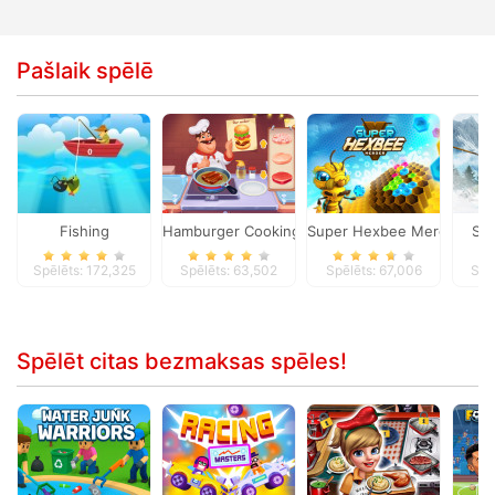
Pašlaik spēlē
Fishing
Hamburger Cooking Mania
Super Hexbee Merger
Ski
Spēlēts: 172,325
Spēlēts: 63,502
Spēlēts: 67,006
Spē
Spēlēt citas bezmaksas spēles!