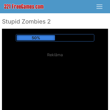
Stupid Zombies 2
52%
Reklāma
Spēlēts:
120,694 x