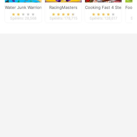
Water Junk Warriors
RacingMasters
Cooking Fast 4 Steak
Footb
Spēlēts: 28,568
Spēlēts: 178,715
Spēlēts: 128,617
Spē