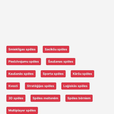
Smieklīgas spēles
Sacīkšu spēles
Piedzīvojumu spēles
Šaušanas spēles
Kaušanās spēles
Sporta spēles
Kāršu spēles
Kvesti
Stratēģijas spēles
Loģiskās spēles
3D spēles
Spēles meitenēm
Spēles bērniem
Multiplayer spēles