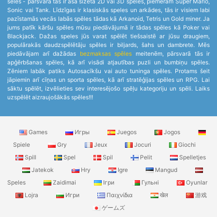
sēles - pārsvarā tās ir asa sižeta 2D vai 3D spēles, piemēram Super Mario,
Sonic vai Tank. Līdzīgas ir klasiskās speles un arkādes, tās ir visiem labi
pazīstamās vecās labās spēles tādas kā Arkanoid, Tetris un Gold miner. Ja
jums patīk kāršu spēles mūsu piedāvājumā ir tādas spēles kā Poker vai
Blackjack. Dažas speles jūs varat spēlēt tiešsaistē ar jūsu draugiem,
populārakās daudzspēlētāju spēles ir biljards, šahs un dambrete. Mēs
piedāvājam arī dažādas
bezmaksas spēles
meitenēm, pārsvarā tās ir
apģērbšanas spēles, kā arī visādi atjautības puzli un bumbiņu spēles.
Zēniem labāk patiks Autosacīkšu vai auto tuninga spēles. Protams šeit
jāpiemin arī cīņas un sporta spēles, kā arī stratēģijas spēles un RPG. Lai
sāktu spēlēt, izvēlieties sev interesējošo spēļu kategoriju un spēli. Laiks
uzspēlēt aizraujošākās spēles!!!
Games
Игры
Juegos
Jogos
Spiele
Gry
Jeux
Jocuri
Giochi
Spill
Spel
Spil
Pelit
Spelletjes
Jatekok
Hry
Igre
Mangud
Speles
Zaidimai
Ігри
Гульні
Oyunlar
Lojra
Игри
Παιχνίδια
खेल
游戏
ゲームズ