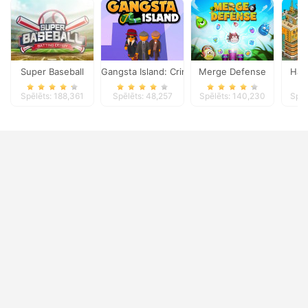
Super Baseball
Gangsta Island: Crime City
Merge Defense
Hab
Spēlēts: 188,361
Spēlēts: 48,257
Spēlēts: 140,230
Spēl