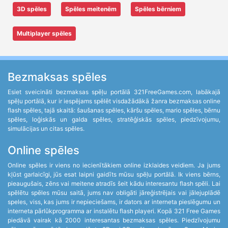
3D spēles
Spēles meitenēm
Spēles bērniem
Multiplayer spēles
Bezmaksas spēles
Esiet sveicināti bezmaksas spēļu portālā 321FreeGames.com, labākajā
spēļu portālā, kur ir iespējams spēlēt visdažādākā žanra bezmaksas online
flash spēles, tajā skaitā: šaušanas spēles, kāršu spēles, mario spēles, bērnu
spēles, loģiskās un galda spēles, stratēģiskās spēles, piedzīvojumu,
simulācijas un citas spēles.
Online spēles
Online spēles ir viens no iecienītākiem online izklaides veidiem. Ja jums
kļūst garlaicīgi, jūs esat laipni gaidīts mūsu spēļu portālā. Ik viens bērns,
pieaugušais, zēns vai meitene atradīs šeit kādu interesantu flash spēli. Lai
spēlētu spēles mūsu saitā, jums nav obligāti jāreģistrējais vai jālejuplādē
speles, viss, kas jums ir nepieciešams, ir dators ar interneta pieslēgumu un
interneta pārlūkprogramma ar instalētu flash playeri. Kopā 321 Free Games
piedāvā vairak kā 2000 interesantas bezmaksas spēles. Piedzīvojumu