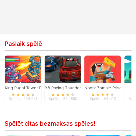
Pašlaik spēlē
King Rugni Tower Defense
Y8 Racing Thunder
Noob: Zombie Prison Esca
Ma
Spēlēts: 204,968
Spēlēts: 224,850
Spēlēts: 63,412
Spēl
Spēlēt citas bezmaksas spēles!