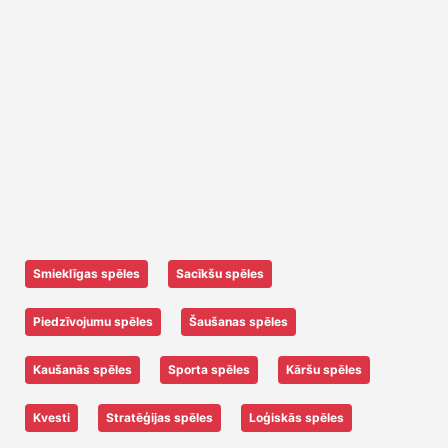
Smieklīgas spēles
Sacīkšu spēles
Piedzīvojumu spēles
Šaušanas spēles
Kaušanās spēles
Sporta spēles
Kāršu spēles
Kvesti
Stratēģijas spēles
Loģiskās spēles