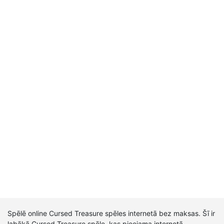
Spēlē online Cursed Treasure spēles internetā bez maksas. Šī ir
labākā Cursed Treasure spēle, kas pieejama internetā.