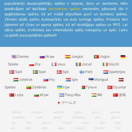
populārakās daudzspēlētāju spēles ir biljards, šahs un dambrete. Mēs
piedāvājam arī dažādas
bezmaksas spēles
meitenēm, pārsvarā tās ir
apģērbšanas spēles, kā arī visādi atjautības puzli un bumbiņu spēles.
Zēniem labāk patiks Autosacīkšu vai auto tuninga spēles. Protams šeit
jāpiemin arī cīņas un sporta spēles, kā arī stratēģijas spēles un RPG. Lai
sāktu spēlēt, izvēlieties sev interesējošo spēļu kategoriju un spēli. Laiks
uzspēlēt aizraujošākās spēles!!!
Games
Игры
Juegos
Jogos
Spiele
Gry
Jeux
Jocuri
Giochi
Spill
Spel
Spil
Pelit
Spelletjes
Jatekok
Hry
Igre
Mangud
Speles
Zaidimai
Ігри
Гульні
Oyunlar
Lojra
Игри
Παιχνίδια
खेल
游戏
ゲームズ
speles
mängud
zaidimai
jogos
jocuri
jatekok
spelletjes
игры
spiele
spelletjes
jeux
giochi
gry
hry
games
123spill
игры
spill
spel
spil
pelit
ігри
jogos
juegos
oyunlar
lojra